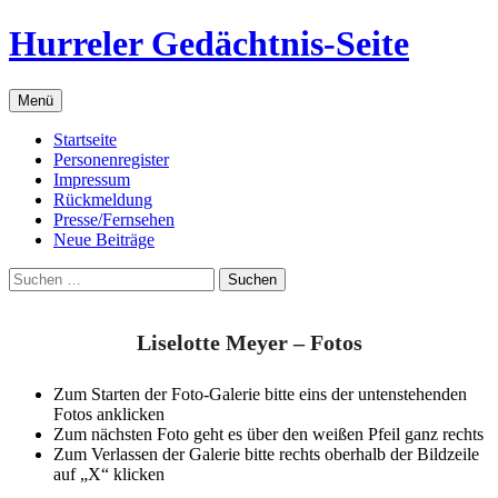
Zum
Hurreler Gedächtnis-Seite
Inhalt
springen
Menü
Startseite
Personenregister
Impressum
Rückmeldung
Presse/Fernsehen
Neue Beiträge
Suchen
nach:
Liselotte Meyer – Fotos
Zum Starten der Foto-Galerie bitte eins der untenstehenden
Fotos anklicken
Zum nächsten Foto geht es über den weißen Pfeil ganz rechts
Zum Verlassen der Galerie bitte rechts oberhalb der Bildzeile
auf „X“ klicken