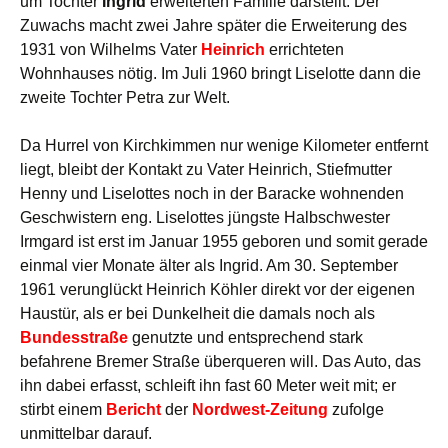
um Tochter
Ingrid
erweiterten Familie darstellt. Der
Zuwachs macht zwei Jahre später die Erweiterung des
1931 von Wilhelms Vater
Heinrich
errichteten
Wohnhauses nötig. Im Juli 1960 bringt Liselotte dann die
zweite Tochter Petra zur Welt.
Da Hurrel von Kirchkimmen nur wenige Kilometer entfernt
liegt, bleibt der Kontakt zu Vater Heinrich, Stiefmutter
Henny und Liselottes noch in der Baracke wohnenden
Geschwistern eng. Liselottes jüngste Halbschwester
Irmgard ist erst im Januar 1955 geboren und somit gerade
einmal vier Monate älter als Ingrid. Am 30. September
1961 verunglückt Heinrich Köhler direkt vor der eigenen
Haustür, als er bei Dunkelheit die damals noch als
Bundesstraße
genutzte und entsprechend stark
befahrene Bremer Straße überqueren will. Das Auto, das
ihn dabei erfasst, schleift ihn fast 60 Meter weit mit; er
stirbt einem
Bericht
der
Nordwest-Zeitung
zufolge
unmittelbar darauf.