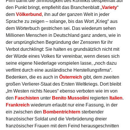
Film damit die Sinnlosigkeit des Konflikts beispielhaft auf
den Punkt bringt, empfiehlt das Branchenblatt „
Variety
“
dem
Völkerbund
, ihn auf der ganzen Welt in jeder
Sprache zu zeigen – solange, bis das Wort „Krieg“ aus
dem Wörterbuch gestrichen sei. Das wiederum sehen
Millionen Menschen in Deutschland ganz anders, wie in
der ursprünglichen Begründung der Zensoren für ihr
Verbot durchklingt: Sie halten es grundsätzlich nicht mit
der Würde eines Volkes für vereinbar, wenn dieses sich
seine eigene Niederlage vorspielen lasse, „noch dazu
verfilmt durch eine ausländische Herstellungsfirma“.
Bedenken, die es auch in
Österreich
gibt, dem zweiten
großen Verlierer-Staat des Ersten Weltkriegs. Dort bleibt
„Im Westen nichts Neues“ ebenso verboten wie im von
den
Faschisten
unter
Benito Mussolini
regierten
Italien
.
Frankreich
wiederum erlaubt nur eine Fassung, in der
ein zwischen den
Bombentrichtern
sterbender
französischer Soldat und die Verbrüderung dreier
französischer Frauen mit dem Feind herausgeschnitten