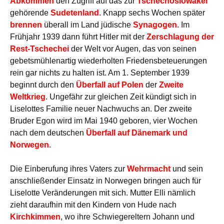
Abkommen
den Zugriff auf das zur
Tschechoslowakei
gehörende
Sudetenland
. Knapp sechs Wochen später
brennen
überall im Land jüdische
Synagogen
. Im
Frühjahr 1939 dann führt Hitler mit der
Zerschlagung der
Rest-Tschechei
der Welt vor Augen, das von seinen
gebetsmühlenartig wiederholten Friedensbeteuerungen
rein gar nichts zu halten ist. Am 1. September 1939
beginnt durch den
Überfall auf Polen
der
Zweite
Weltkrieg
. Ungefähr zur gleichen Zeit kündigt sich in
Liselottes Familie neuer Nachwuchs an. Der zweite
Bruder Egon wird im Mai 1940 geboren, vier Wochen
nach dem deutschen
Überfall auf Dänemark und
Norwegen
.
Die Einberufung ihres Vaters zur
Wehrmacht
und sein
anschließender Einsatz in Norwegen bringen auch für
Liselotte Veränderungen mit sich. Mutter Elli nämlich
zieht daraufhin mit den Kindern von Hude nach
Kirchkimmen
, wo ihre Schwiegereltern Johann und