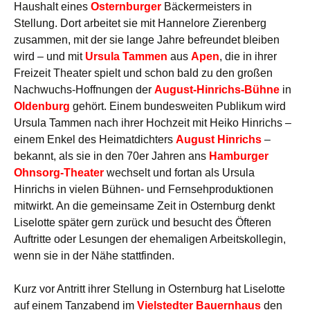
Haushalt eines
Osternburger
Bäckermeisters in
Stellung. Dort arbeitet sie mit Hannelore Zierenberg
zusammen, mit der sie lange Jahre befreundet bleiben
wird – und mit
Ursula Tammen
aus
Apen
, die in ihrer
Freizeit Theater spielt und schon bald zu den großen
Nachwuchs-Hoffnungen der
August-Hinrichs-Bühne
in
Oldenburg
gehört. Einem bundesweiten Publikum wird
Ursula Tammen nach ihrer Hochzeit mit Heiko Hinrichs –
einem Enkel des Heimatdichters
August Hinrichs
–
bekannt, als sie in den 70er Jahren ans
Hamburger
Ohnsorg-Theater
wechselt und fortan als Ursula
Hinrichs in vielen Bühnen- und Fernsehproduktionen
mitwirkt. An die gemeinsame Zeit in Osternburg denkt
Liselotte später gern zurück und besucht des Öfteren
Auftritte oder Lesungen der ehemaligen Arbeitskollegin,
wenn sie in der Nähe stattfinden.
Kurz vor Antritt ihrer Stellung in Osternburg hat Liselotte
auf einem Tanzabend im
Vielstedter Bauernhaus
den