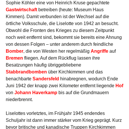
Sophie Köhler eine von Heinrich Kruse gepachtete
Gastwirtschaft
betreiben (heute: Museum Haus
Kimmen). Damit verbunden ist der Wechsel auf die
örtliche Volksschule, die Liselotte von 1942 an besucht.
Obwohl die Fronten des Krieges zu diesem Zeitpunkt
noch weit entfernt sind, bekommt sie bereits eine Ahnung
von dessen Folgen – unter anderem durch feindliche
Bomber
, die von Westen her regelmäßig
Angriffe
auf
Bremen
fliegen. Auf dem Rückflug lassen ihre
Besatzungen häufig übriggebliebene
Stabbrandbomben
über Kirchkimmen und das
benachbarte
Sandersfeld
hinabregnen, wodurch Ende
Juni 1942 der knapp zwei Kilometer entfernt liegende
Hof
von
Johann Haverkamp
bis auf die Grundmauern
niederbrennt.
Liselottes vorletztes, im Frühjahr 1945 endendes
Schuljahr ist dann immer stärker vom Krieg geprägt. Kurz
bevor britische und kanadische Truppen Kirchkimmen