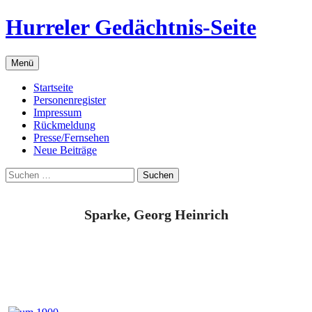
Zum
Hurreler Gedächtnis-Seite
Inhalt
springen
Menü
Startseite
Personenregister
Impressum
Rückmeldung
Presse/Fernsehen
Neue Beiträge
Suchen
nach:
Sparke, Georg Heinrich