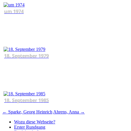
um 1974
18. September 1979
18. September 1985
Beitragsnavigation
←
Sparke, Georg Heinrich
Ahrens, Anna
→
Wozu diese Webseite?
Erster Rundgang