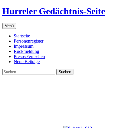
Zum
Hurreler Gedächtnis-Seite
Inhalt
springen
Menü
Startseite
Personenregister
Impressum
Rückmeldung
Presse/Fernsehen
Neue Beiträge
Suchen
nach: