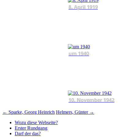
8. April 1919
um 1940
10. November 1942
Beitragsnavigation
←
Sparke, Georg Heinrich
Helmers, Günter
→
Wozu diese Webseite?
Erster Rundgang
Darf der das?