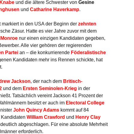
 Knabe
und die ältere Schwester von
Gesine
linghusen
und
Catharine Haverkamp
.
 markiert in den USA der Beginn der
zehnten
ische Zäsur. Hatte es vier Jahre zuvor mit dem
 Monroe
nur einen einzigen Kandidaten gegeben,
 Bewerber. Alle vier gehören der regierenden
n Partei
an – die konkurrierende
Föderalistische
igenen Kandidaten mehr ins Rennen schickte, hat
t.
drew Jackson
, der nach dem
Britisch-
2
und dem
Ersten Seminolen-Krieg
in der
ießt. Tatsächlich vereint Jackson 41 Prozent der
Wahlmännern besitzt er auch im
Electoral College
nister
John Quincy Adams
kommt auf 84
n Kandidaten
William Crawford
und
Henry Clay
deutlich abgeschlagen. Für eine absolute Mehrheit
männer erforderlich.