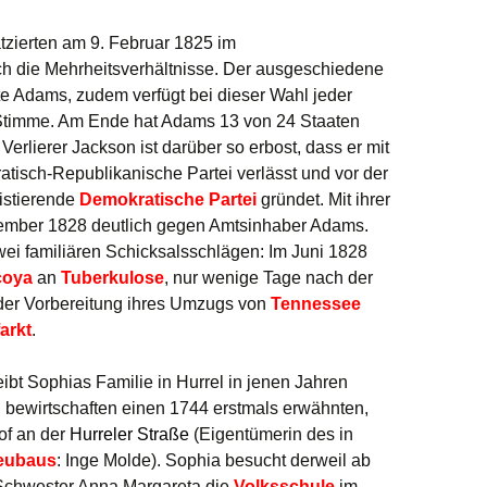
atzierten am 9. Februar 1825 im
h die Mehrheitsverhältnisse. Der ausgeschiedene
ite Adams, zudem verfügt bei dieser Wahl jeder
 Stimme. Am Ende hat Adams 13 von 24 Staaten
Verlierer Jackson ist darüber so erbost, dass er mit
tisch-Republikanische Partei verlässt und vor der
istierende
Demokratische Partei
gründet. Mit ihrer
zember 1828 deutlich gegen Amtsinhaber Adams.
wei familiären Schicksalsschlägen: Im Juni 1828
coya
an
Tuberkulose
, nur wenige Tage nach der
der Vorbereitung ihres Umzugs von
Tennessee
arkt
.
ibt Sophias Familie in Hurrel in jenen Jahren
n bewirtschaften einen 1744 erstmals erwähnten,
of an der
Hurreler Straße
(Eigentümerin des in
eubaus
: Inge Molde). Sophia besucht derweil ab
n Schwester Anna Margareta die
Volksschule
im