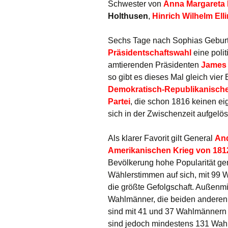
Schwester von
Anna Margareta
Holthusen
,
Hinrich Wilhelm El
Sechs Tage nach Sophias Geburt
Präsidentschaftswahl
eine polit
amtierenden Präsidenten
James
so gibt es dieses Mal gleich vier
Demokratisch-Republikanische
Partei
, die schon 1816 keinen e
sich in der Zwischenzeit aufgelös
Als klarer Favorit gilt General
An
Amerikanischen Krieg von 181
Bevölkerung hohe Popularität gen
Wählerstimmen auf sich, mit 99 
die größte Gefolgschaft. Außenmi
Wahlmänner, die beiden andere
sind mit 41 und 37 Wahlmännern 
sind jedoch mindestens 131 Wahl