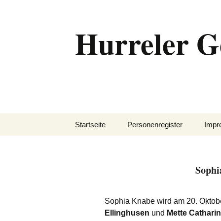
Zum
Inhalt
Hurreler G
springen
Startseite
Personenregister
Impr
Sophi
Sophia Knabe wird am 20. Oktob
Ellinghusen
und
Mette Cathari