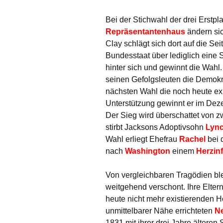
Bei der Stichwahl der drei Erstpl
Repräsentantenhaus
ändern sic
Clay schlägt sich dort auf die Se
Bundesstaat über lediglich eine
hinter sich und gewinnt die Wahl. 
seinen Gefolgsleuten die Demokra
nächsten Wahl die noch heute ex
Unterstützung gewinnt er im De
Der Sieg wird überschattet von z
stirbt Jacksons Adoptivsohn
Lyn
Wahl erliegt Ehefrau
Rachel
bei 
nach
Washington
einem
Herzinf
Von vergleichbaren Tragödien ble
weitgehend verschont. Ihre Elter
heute nicht mehr existierenden H
unmittelbarer Nähe errichteten
N
1831 mit ihrer drei Jahre ältere