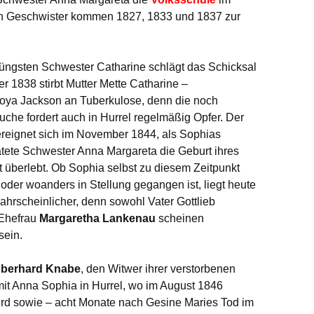
en Geschwister kommen 1827, 1833 und 1837 zur
jüngsten Schwester Catharine schlägt das Schicksal
 1838 stirbt Mutter Mette Catharine –
oya Jackson an Tuberkulose, denn die noch
che fordert auch in Hurrel regelmäßig Opfer. Der
 ereignet sich im November 1844, als Sophias
tete Schwester Anna Margareta die Geburt ihres
t überlebt. Ob Sophia selbst zu diesem Zeitpunkt
 oder woanders in Stellung gegangen ist, liegt heute
ahrscheinlicher, denn sowohl Vater Gottlieb
 Ehefrau
Margaretha Lankenau
scheinen
sein.
berhard Knabe
, den Witwer ihrer verstorbenen
it Anna Sophia in Hurrel, wo im August 1846
rd sowie – acht Monate nach Gesine Maries Tod im