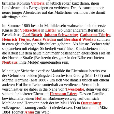
britische Königin
Victoria
angeblich sogar kurz daran, ihren
Landsleuten das Bergsteigen zu verbieten. Den Ansturm immer
neuer junger Abenteurer auf das Matterhorn verhindert sie damit
allerdings nicht.
Im Sommer 1865 besucht Mathilde sehr wahrscheinlich die erste
Klasse der
Volksschule
in
Lintel
, wo unter anderem
Bernhard
Brockshus
,
Carl Busch
,
Johann Schwarting
,
Catharine Tönjes
,
Heinrich Tönjes
,
Anna Wiedau
und
Bernhard Wiedau
zu ihren
in etwa gleichaltrigen Mitschülern gehören. Als älteste Tochter wird
sie daneben mit einiger Sicherheit von frühen Kindesbeinen an in
die Arbeit auf dem heute nicht mehr bestehenden elterlichen Hof an
der
Hurreler Straße
(Besitzerin des ganz in der Nähe errichteten
Neubaus
: Inge Molde) eingebunden sein.
Mit einiger Sicherheit verlässt Mathilde ihr Elternhaus bereits vor
der Geburt der beiden jüngsten Geschwister Georg (Mai 1877) und
Martha Hermine (Mai 1880), um sich wie damals üblich auf einem
anderen Hof ihren Lebensunterhalt zu verdienen. Vermutlich
verschlägt es sie dabei in die Nähe von
Tweelbäke
, denn von dort
stammt ihr späterer Ehemann
Hermann Lüers
. Dessen Familie
bewirtschaftet einen
Hof
am
Barkemeyersweg
, auf dem sich
Mathilde und Hermann nach der im Mai 1883 in
Osternburg
vollzogenen Trauung zunächst niederlassen. Dort kommt im März
1884 Tochter
Anna
zur Welt.