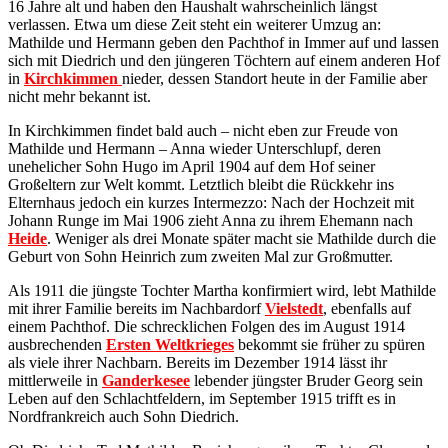
16 Jahre alt und haben den Haushalt wahrscheinlich längst
verlassen. Etwa um diese Zeit steht ein weiterer Umzug an:
Mathilde und Hermann geben den Pachthof in Immer auf und lassen
sich mit Diedrich und den jüngeren Töchtern auf einem anderen Hof
in
Kirchkimmen
nieder, dessen Standort heute in der Familie aber
nicht mehr bekannt ist.
In Kirchkimmen findet bald auch – nicht eben zur Freude von
Mathilde und Hermann – Anna wieder Unterschlupf, deren
unehelicher Sohn Hugo im April 1904 auf dem Hof seiner
Großeltern zur Welt kommt. Letztlich bleibt die Rückkehr ins
Elternhaus jedoch ein kurzes Intermezzo: Nach der Hochzeit mit
Johann Runge im Mai 1906 zieht Anna zu ihrem Ehemann nach
Heide
. Weniger als drei Monate später macht sie Mathilde durch die
Geburt von Sohn Heinrich zum zweiten Mal zur Großmutter.
Als 1911 die jüngste Tochter Martha konfirmiert wird, lebt Mathilde
mit ihrer Familie bereits im Nachbardorf
Vielstedt
, ebenfalls auf
einem Pachthof. Die schrecklichen Folgen des im August 1914
ausbrechenden
Ersten Weltkrieges
bekommt sie früher zu spüren
als viele ihrer Nachbarn. Bereits im Dezember 1914 lässt ihr
mittlerweile in
Ganderkesee
lebender jüngster Bruder Georg sein
Leben auf den Schlachtfeldern, im September 1915 trifft es in
Nordfrankreich auch Sohn Diedrich.