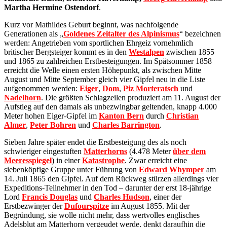
Martha Hermine Ostendorf
.
Kurz vor Mathildes Geburt beginnt, was nachfolgende
Generationen als „
Goldenes Zeitalter des Alpinismus
“ bezeichnen
werden: Angetrieben vom sportlichen Ehrgeiz vornehmlich
britischer Bergsteiger kommt es in den
Westalpen
zwischen 1855
und 1865 zu zahlreichen Erstbesteigungen. Im Spätsommer 1858
erreicht die Welle einen ersten Höhepunkt, als zwischen Mitte
August und Mitte September gleich vier Gipfel neu in die Liste
aufgenommen werden:
Eiger
,
Dom
,
Piz Morteratsch
und
Nadelhorn
. Die größten Schlagzeilen produziert am 11. August der
Aufstieg auf den damals als unbezwingbar geltenden, knapp 4.000
Meter hohen Eiger-Gipfel im
Kanton Bern
durch
Christian
Almer
,
Peter Bohren
und
Charles Barrington
.
Sieben Jahre später endet die Erstbesteigung des als noch
schwieriger eingestuften
Matterhorns
(4.478 Meter
über dem
Meeresspiegel
) in einer
Katastrophe
. Zwar erreicht eine
siebenköpfige Gruppe unter Führung von
Edward Whymper
am
14. Juli 1865 den Gipfel. Auf dem Rückweg stürzen allerdings vier
Expeditions-Teilnehmer in den Tod – darunter der erst 18-jährige
Lord
Francis Douglas
und
Charles Hudson
, einer der
Erstbezwinger der
Dufourspitze
im August 1855. Mit der
Begründung, sie wolle nicht mehr, dass wertvolles englisches
Adelsblut am Matterhorn vergeudet werde, denkt daraufhin die