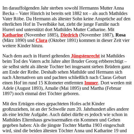
Im darauffolgenden Jahr sterben sowohl Hermanns Mutter Anna
Becka – Vater Hinrich ist bereits seit 1882 tot – als auch Mathildes
Vater Röbe. Da Hermann als ältester Sohn keine Ansprüche auf den
elterlichen Hof in Tweelbäke hat, zieht die junge Familie nach
Hurrel und unterstützt dort Mathildes Mutter Catharine. Mit
Katharine
(November 1885),
Diedrich
(November 1887),
Rosa
(März 1890) und
Clara
(Oktober 1891) kommen in dieser Zeit vier
weitere Kinder hinzu.
Nach dem auch in Hurrel geltenden
Jüngstenrecht
ist Mathildes
beim Tod des Vaters acht Jahre alter Bruder Georg erbberechtigt –
sie selbst steht als älteste Tochter bei insgesamt sieben Brüdern ganz
am Ende der Reihe. Deshalb sehen Mathilde und Hermann sich
nach Alternativen um und pachten schließlich nach Claras Geburt
einen Hof im rund 15 Kilometer entfernten
Immer
. Dort werden mit
Adele (August 1893), Amalie (Mai 1895) und Martha (Februar
1897) noch einmal drei Töchter geboren.
Mit den Erträgen eines gepachteten Hofes acht Kinder
großzuziehen, ist an der Schwelle zum 20. Jahrhundert alles andere
als eine leichte Aufgabe. Auch dabei dürfte es jedoch wie schon in
Mathildes Elternhaus gewissermaßen ein Kommen und Gehen
gegeben haben: Als die jüngste Tochter Martha 1903 eingeschult
wird, sind die beiden ältesten Töchter Anna und Katharine 19 und