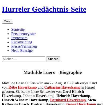
Zum
Hurreler Gedächtnis-Seite
Inhalt
springen
Menü
Startseite
Personenregister
Impressum
Rückmeldung
Presse/Fernsehen
Neue Beiträge
Suchen
nach:
Mathilde Lüers – Biographie
Mathilde Gesine Lüers wird am 27. August 1858 als erstes Kind
von
Röbe Haverkamp
und
Catharine Haverkamp
in Hurrel
geboren. Sie ist die ältere Schwester von
Gerd Hinrich
Haverkamp
,
Johann Haverkamp
,
Heinrich Haverkamp
,
Hinrich Wilhelm Haverkamp
,
Bernhard Haverkamp
,
Meta
Katharine Busch
,
Diedrich Haverkamp,
Georg Haverkamp
und