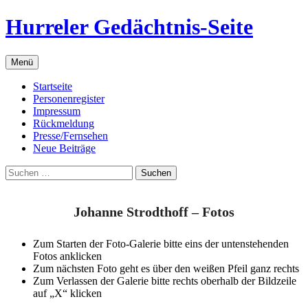
Zum
Hurreler Gedächtnis-Seite
Inhalt
springen
Menü
Startseite
Personenregister
Impressum
Rückmeldung
Presse/Fernsehen
Neue Beiträge
Suchen
nach:
Johanne Strodthoff – Fotos
Zum Starten der Foto-Galerie bitte eins der untenstehenden
Fotos anklicken
Zum nächsten Foto geht es über den weißen Pfeil ganz rechts
Zum Verlassen der Galerie bitte rechts oberhalb der Bildzeile
auf „X“ klicken