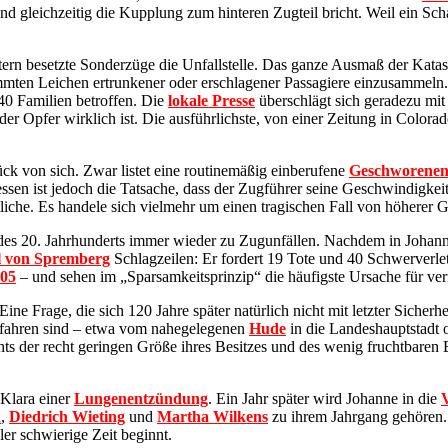
nd gleichzeitig die Kupplung zum hinteren Zugteil bricht. Weil ein Sch
n besetzte Sonderzüge die Unfallstelle. Das ganze Ausmaß der Katastr
emmten Leichen ertrunkener oder erschlagener Passagiere einzusammeln
40 Familien betroffen. Die
lokale Presse
überschlägt sich geradezu mit
er Opfer wirklich ist. Die ausführlichste, von einer Zeitung in Colora
ck von sich. Zwar listet eine routinemäßig einberufene
Geschworenen
sen ist jedoch die Tatsache, dass der Zugführer seine Geschwindigkeit 
iche. Es handele sich vielmehr um einen tragischen Fall von höherer G
s 20. Jahrhunderts immer wieder zu Zugunfällen. Nachdem in Johanne
l von Spremberg
Schlagzeilen: Er fordert 19 Tote und 40 Schwerverlet
905
– und sehen im „Sparsamkeitsprinzip“ die häufigste Ursache für ve
ne Frage, die sich 120 Jahre später natürlich nicht mit letzter Sicherh
gefahren sind – etwa vom nahegelegenen
Hude
in die Landeshauptstadt 
hts der recht geringen Größe ihres Besitzes und des wenig fruchtbaren
 Klara einer
Lungenentzündung
. Ein Jahr später wird Johanne in die
n
,
Diedrich Wieting
und
Martha Wilkens
zu ihrem Jahrgang gehören.
ler schwierige Zeit beginnt.