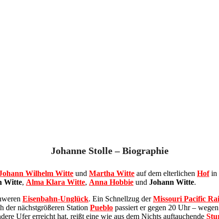
Johanne Stolle – Biographie
Johann Wilhelm Witte
und
Martha Witte
auf dem elterlichen
Hof
in 
h Witte
,
Alma Klara Witte
,
Anna Hobbie
und
Johann Witte
.
chweren
Eisenbahn-Unglück
. Ein Schnellzug der
Missouri Pacific Ra
h der nächstgrößeren Station
Pueblo
passiert er gegen 20 Uhr – wegen
dere Ufer erreicht hat, reißt eine wie aus dem Nichts auftauchende
Stu