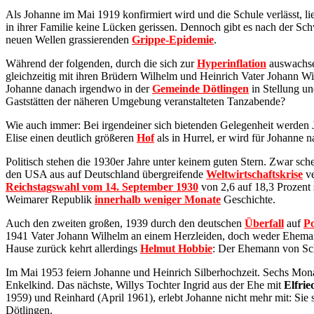
Als Johanne im Mai 1919 konfirmiert wird und die Schule verlässt, li
in ihrer Familie keine Lücken gerissen. Dennoch gibt es nach der S
neuen Wellen grassierenden
Grippe-Epidemie
.
Während der folgenden, durch die sich zur
Hyperinflation
auswachsen
gleichzeitig mit ihren Brüdern Wilhelm und Heinrich Vater Johann Wil
Johanne danach irgendwo in der
Gemeinde Dötlingen
in Stellung un
Gaststätten der näheren Umgebung veranstalteten Tanzabende?
Wie auch immer: Bei irgendeiner sich bietenden Gelegenheit werden Jo
Elise einen deutlich größeren
Hof
als in Hurrel, er wird für Johanne 
Politisch stehen die 1930er Jahre unter keinem guten Stern. Zwar sch
den USA aus auf Deutschland übergreifende
Weltwirtschaftskrise
ve
Reichstagswahl vom 14. September 1930
von 2,6 auf 18,3 Prozent 
Weimarer Republik
innerhalb weniger Monate
Geschichte.
Auch den zweiten großen, 1939 durch den deutschen
Überfall
auf
P
1941 Vater Johann Wilhelm an einem Herzleiden, doch weder Eheman
Hause zurück kehrt allerdings
Helmut Hobbie
: Der Ehemann von Sch
Im Mai 1953 feiern Johanne und Heinrich Silberhochzeit. Sechs Monat
Enkelkind. Das nächste, Willys Tochter Ingrid aus der Ehe mit
Elfri
1959) und Reinhard (April 1961), erlebt Johanne nicht mehr mit: Sie s
Dötlingen.