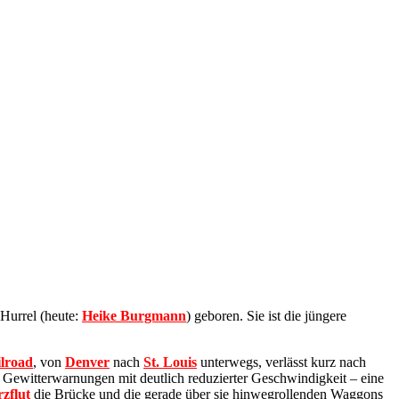
Hurrel (heute:
Heike Burgmann
) geboren. Sie ist die jüngere
ilroad
, von
Denver
nach
St. Louis
unterwegs, verlässt kurz nach
 Gewitterwarnungen mit deutlich reduzierter Geschwindigkeit – eine
rzflut
die Brücke und die gerade über sie hinwegrollenden Waggons