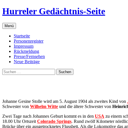
Zum
Hurreler Gedächtnis-Seite
Inhalt
springen
Menü
Startseite
Personenregister
Impressum
Rückmeldung
Presse/Fernsehen
Neue Beiträge
Suchen
nach:
Johanne Gesine Stolle wird am 5. August 1904 als zweites Kind von
Schwester von
Wilhelm Witte
und die ältere Schwester von
Heinric
Zwei Tage nach Johannes Geburt kommt es in den
USA
zu einem s
18.00 Uhr Ortszeit
Colorado Springs
. Rund zwölf Kilometer nördlic
Brücke über ein ausgetrocknetes Flussbett. Als die Lokomotive das an