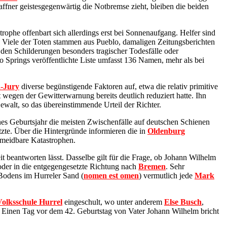
affner geistesgegenwärtig die Notbremse zieht, bleiben die beiden
ophe offenbart sich allerdings erst bei Sonnenaufgang. Helfer sind
. Viele der Toten stammen aus Pueblo, damaligen Zeitungsberichten
 den Schilderungen besonders tragischer Todesfälle oder
do Springs veröffentlichte Liste umfasst 136 Namen, mehr als bei
-Jury
diverse begünstigende Faktoren auf, etwa die relativ primitive
wegen der Gewitterwarnung bereits deutlich reduziert hatte. Ihn
ewalt, so das übereinstimmende Urteil der Richter.
s Geburtsjahr die meisten Zwischenfälle auf deutschen Schienen
zte. Über die Hintergründe informieren die in
Oldenburg
rmeidbare Katastrophen.
eit beantworten lässt. Dasselbe gilt für die Frage, ob Johann Wilhelm
oder in die entgegengesetzte Richtung nach
Bremen
. Sehr
 Bodens im Hurreler Sand (
nomen est omen
) vermutlich jede
Mark
Volksschule Hurrel
eingeschult, wo unter anderem
Else Busch
,
 Einen Tag vor dem 42. Geburtstag von Vater Johann Wilhelm bricht