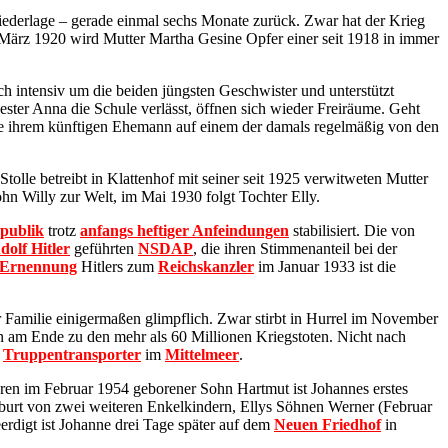
Niederlage – gerade einmal sechs Monate zurück. Zwar hat der Krieg
 März 1920 wird Mutter Martha Gesine Opfer einer seit 1918 in immer
intensiv um die beiden jüngsten Geschwister und unterstützt
ester Anna die Schule verlässt, öffnen sich wieder Freiräume. Geht
e ihrem künftigen Ehemann auf einem der damals regelmäßig von den
olle betreibt in Klattenhof mit seiner seit 1925 verwitweten Mutter
hn Willy zur Welt, im Mai 1930 folgt Tochter Elly.
publik
trotz
anfangs heftiger Anfeindungen
stabilisiert. Die von
dolf Hitler
geführten
NSDAP
, die ihren Stimmenanteil bei der
Ernennung
Hitlers zum
Reichskanzler
im Januar 1933 ist die
r Familie einigermaßen glimpflich. Zwar stirbt in Hurrel im November
am Ende zu den mehr als 60 Millionen Kriegstoten. Nicht nach
n
Truppentransporter
im
Mittelmeer
.
ren im Februar 1954 geborener Sohn Hartmut ist Johannes erstes
rt von zwei weiteren Enkelkindern, Ellys Söhnen Werner (Februar
eerdigt ist Johanne drei Tage später auf dem
Neuen Friedhof
in