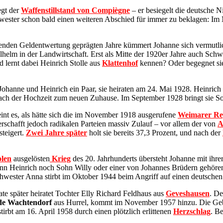
egt der
Waffenstillstand von Compiègne
– er besiegelt die deutsche 
chwester schon bald einen weiteren Abschied für immer zu beklagen: Im
den Geldentwertung geprägten Jahre kümmert Johanne sich vermutlich 
helm in der Landwirtschaft. Erst als Mitte der 1920er Jahre auch Schw
d lernt dabei Heinrich Stolle aus
Klattenhof
kennen? Oder begegnet si
hanne und Heinrich ein Paar, sie heiraten am 24. Mai 1928. Heinrich St
nach der Hochzeit zum neuen Zuhause. Im September 1928 bringt sie So
eint es, als hätte sich die im November 1918 ausgerufene
Weimarer Re
rschafft jedoch radikalen Parteien massiv Zulauf – vor allem der von
A
steigert.
Zwei Jahre später
holt sie bereits 37,3 Prozent, und nach der
olen
ausgelösten
Krieg
des 20. Jahrhunderts übersteht Johanne mit ihre
n Heinrich noch Sohn Willy oder einer von Johannes Brüdern gehören 
wester Anna stirbt im Oktober 1944 beim Angriff auf einen deutsche
e später heiratet Tochter Elly Richard Feldhaus aus
Geveshausen
. De
ede Wachtendorf
aus Hurrel, kommt im November 1957 hinzu. Die Gebu
tirbt am 16. April 1958 durch einen plötzlich erlittenen
Herzschlag
. B