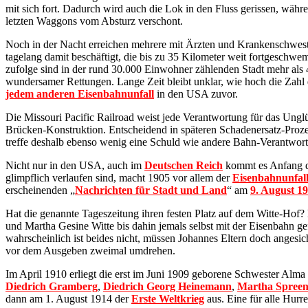
mit sich fort. Dadurch wird auch die Lok in den Fluss gerissen, währe
letzten Waggons vom Absturz verschont.
Noch in der Nacht erreichen mehrere mit Ärzten und Krankenschwester
tagelang damit beschäftigt, die bis zu 35 Kilometer weit fortgeschw
zufolge sind in der rund 30.000 Einwohner zählenden Stadt mehr als 
wundersamer Rettungen. Lange Zeit bleibt unklar, wie hoch die Zahl d
jedem anderen Eisenbahnunfall
in den USA zuvor.
Die Missouri Pacific Railroad weist jede Verantwortung für das Unglü
Brücken-Konstruktion. Entscheidend in späteren Schadenersatz-Prozes
treffe deshalb ebenso wenig eine Schuld wie andere Bahn-Verantwortl
Nicht nur in den USA, auch im
Deutschen Reich
kommt es Anfang de
glimpflich verlaufen sind, macht 1905 vor allem der
Eisenbahnunfal
erscheinenden „
Nachrichten für Stadt und Land
“ am
9. August 1
Hat die genannte Tageszeitung ihren festen Platz auf dem Witte-Hof? Ei
und Martha Gesine Witte bis dahin jemals selbst mit der Eisenbahn 
wahrscheinlich ist beides nicht, müssen Johannes Eltern doch angesic
vor dem Ausgeben zweimal umdrehen.
Im April 1910 erliegt die erst im Juni 1909 geborene Schwester Alma
Diedrich Gramberg
,
Diedrich Georg Heinemann
,
Martha Spree
dann am 1. August 1914 der
Erste Weltkrieg
aus. Eine für alle Hurre