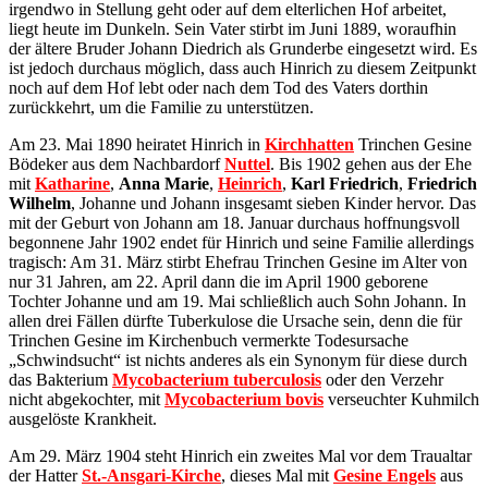
irgendwo in Stellung geht oder auf dem elterlichen Hof arbeitet,
liegt heute im Dunkeln. Sein Vater stirbt im Juni 1889, woraufhin
der ältere Bruder Johann Diedrich als Grunderbe eingesetzt wird. Es
ist jedoch durchaus möglich, dass auch Hinrich zu diesem Zeitpunkt
noch auf dem Hof lebt oder nach dem Tod des Vaters dorthin
zurückkehrt, um die Familie zu unterstützen.
Am 23. Mai 1890 heiratet Hinrich in
Kirchhatten
Trinchen Gesine
Bödeker aus dem Nachbardorf
Nuttel
. Bis 1902 gehen aus der Ehe
mit
Katharine
,
Anna Marie
,
Heinrich
,
Karl Friedrich
,
Friedrich
Wilhelm
, Johanne und Johann insgesamt sieben Kinder hervor. Das
mit der Geburt von Johann am 18. Januar durchaus hoffnungsvoll
begonnene Jahr 1902 endet für Hinrich und seine Familie allerdings
tragisch: Am 31. März stirbt Ehefrau Trinchen Gesine im Alter von
nur 31 Jahren, am 22. April dann die im April 1900 geborene
Tochter Johanne und am 19. Mai schließlich auch Sohn Johann. In
allen drei Fällen dürfte Tuberkulose die Ursache sein, denn die für
Trinchen Gesine im Kirchenbuch vermerkte Todesursache
„Schwindsucht“ ist nichts anderes als ein Synonym für diese durch
das Bakterium
Mycobacterium tuberculosis
oder den Verzehr
nicht abgekochter, mit
Mycobacterium bovis
verseuchter Kuhmilch
ausgelöste Krankheit.
Am 29. März 1904 steht Hinrich ein zweites Mal vor dem Traualtar
der Hatter
St.-Ansgari-Kirche
, dieses Mal mit
Gesine Engels
aus