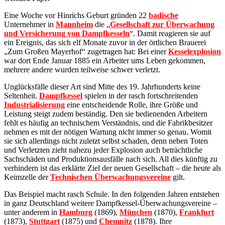
Eine Woche vor Hinrichs Geburt gründen 22
badische
Unternehmer in
Mannheim
die „
Gesellschaft zur Überwachung
und Versicherung von Dampfkesseln
“. Damit reagieren sie auf
ein Ereignis, das sich elf Monate zuvor in der örtlichen Brauerei
„Zum Großen Mayerhof“ zugetragen hat: Bei einer
Kesselexplosion
war dort Ende Januar 1885 ein Arbeiter ums Leben gekommen,
mehrere andere wurden teilweise schwer verletzt.
Unglücksfälle dieser Art sind Mitte des 19. Jahrhunderts keine
Seltenheit.
Dampfkessel
spielen in der rasch fortschreitenden
Industrialisierung
eine entscheidende Rolle, ihre Größe und
Leistung steigt zudem beständig. Den sie bedienenden Arbeitern
fehlt es häufig an technischem Verständnis, und die Fabrikbesitzer
nehmen es mit der nötigen Wartung nicht immer so genau. Womit
sie sich allerdings nicht zuletzt selbst schaden, denn neben Toten
und Verletzten zieht nahezu jeder Explosion auch beträchtliche
Sachschäden und Produktionsausfälle nach sich. All dies künftig zu
verhindern ist das erklärte Ziel der neuen Gesellschaft – die heute als
Keimzelle der
Technischen Überwachungsvereine
gilt.
Das Beispiel macht rasch Schule. In den folgenden Jahren entstehen
in ganz Deutschland weitere Dampfkessel-Überwachungsvereine –
unter anderem in
Hamburg
(1869),
München
(1870),
Frankfurt
(1873),
Stuttgart
(1875) und
Chemnitz
(1878). Ihre