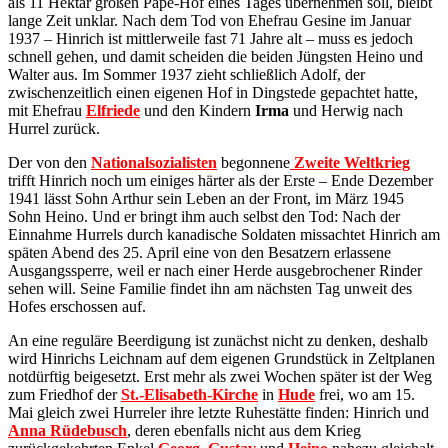
als 11 Hektar großen Pape-Hof eines Tages übernehmen soll, bleibt
lange Zeit unklar. Nach dem Tod von Ehefrau Gesine im Januar
1937 – Hinrich ist mittlerweile fast 71 Jahre alt – muss es jedoch
schnell gehen, und damit scheiden die beiden Jüngsten Heino und
Walter aus. Im Sommer 1937 zieht schließlich Adolf, der
zwischenzeitlich einen eigenen Hof in Dingstede gepachtet hatte,
mit Ehefrau
Elfriede
und den Kindern
Irma
und Herwig nach
Hurrel zurück.
Der von den
Nationalsozialisten
begonnene
Zweite Weltkrieg
trifft Hinrich noch um einiges härter als der Erste – Ende Dezember
1941 lässt Sohn Arthur sein Leben an der Front, im März 1945
Sohn Heino. Und er bringt ihm auch selbst den Tod: Nach der
Einnahme Hurrels durch kanadische Soldaten missachtet Hinrich am
späten Abend des 25. April eine von den Besatzern erlassene
Ausgangssperre, weil er nach einer Herde ausgebrochener Rinder
sehen will. Seine Familie findet ihn am nächsten Tag unweit des
Hofes erschossen auf.
An eine reguläre Beerdigung ist zunächst nicht zu denken, deshalb
wird Hinrichs Leichnam auf dem eigenen Grundstück in Zeltplanen
notdürftig beigesetzt. Erst mehr als zwei Wochen später ist der Weg
zum Friedhof der
St.-Elisabeth-Kirche
in
Hude
frei, wo am 15.
Mai gleich zwei Hurreler ihre letzte Ruhestätte finden: Hinrich und
Anna Rüdebusch
, deren ebenfalls nicht aus dem Krieg