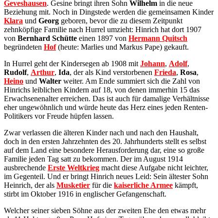
Geveshausen
. Gesine bringt ihren Sohn
Wilhelm
in die neue
Beziehung mit. Noch in Dingstede werden die gemeinsamen Kinder
Klara
und
Georg
geboren, bevor die zu diesem Zeitpunkt
zehnköpfige Familie nach Hurrel umzieht: Hinrich hat dort 1907
von
Bernhard Schütte
einen 1897 von
Hermann Quitsch
begründeten
Hof
(heute: Marlies und Markus Pape) gekauft.
In Hurrel geht der Kindersegen ab 1908 mit
Johann
,
Adolf
,
Rudolf
,
Arthur
,
Ida
, der als Kind verstorbenen
Frieda
,
Rosa
,
Heino
und
Walter
weiter. Am Ende summiert sich die Zahl von
Hinrichs leiblichen Kindern auf 18, von denen immerhin 15 das
Erwachsenenalter erreichen. Das ist auch für damalige Verhältnisse
eher ungewöhnlich und würde heute das Herz eines jeden Renten-
Politikers vor Freude hüpfen lassen.
Zwar verlassen die älteren Kinder nach und nach den Haushalt,
doch in den ersten Jahrzehnten des 20. Jahrhunderts stellt es selbst
auf dem Land eine besondere Herausforderung dar, eine so große
Familie jeden Tag satt zu bekommen. Der im August 1914
ausbrechende
Erste Weltkrieg
macht diese Aufgabe nicht leichter,
im Gegenteil. Und er bringt Hinrich neues Leid: Sein ältester Sohn
Heinrich, der als
Musketier
für die
kaiserliche Armee
kämpft,
stirbt im Oktober 1916 in englischer Gefangenschaft.
Welcher seiner sieben Söhne aus der zweiten Ehe den etwas mehr