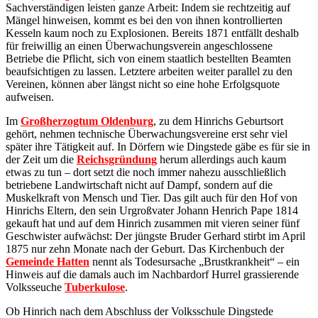
Sachverständigen leisten ganze Arbeit: Indem sie rechtzeitig auf
Mängel hinweisen, kommt es bei den von ihnen kontrollierten
Kesseln kaum noch zu Explosionen. Bereits 1871 entfällt deshalb
für freiwillig an einen Überwachungsverein angeschlossene
Betriebe die Pflicht, sich von einem staatlich bestellten Beamten
beaufsichtigen zu lassen. Letztere arbeiten weiter parallel zu den
Vereinen, können aber längst nicht so eine hohe Erfolgsquote
aufweisen.
Im
Großherzogtum Oldenburg
, zu dem Hinrichs Geburtsort
gehört, nehmen technische Überwachungsvereine erst sehr viel
später ihre Tätigkeit auf. In Dörfern wie Dingstede gäbe es für sie in
der Zeit um die
Reichsgründung
herum allerdings auch kaum
etwas zu tun – dort setzt die noch immer nahezu ausschließlich
betriebene Landwirtschaft nicht auf Dampf, sondern auf die
Muskelkraft von Mensch und Tier. Das gilt auch für den Hof von
Hinrichs Eltern, den sein Urgroßvater Johann Henrich Pape 1814
gekauft hat und auf dem Hinrich zusammen mit vieren seiner fünf
Geschwister aufwächst: Der jüngste Bruder Gerhard stirbt im April
1875 nur zehn Monate nach der Geburt. Das Kirchenbuch der
Gemeinde Hatten
nennt als Todesursache „Brustkrankheit“ – ein
Hinweis auf die damals auch im Nachbardorf Hurrel grassierende
Volksseuche
Tuberkulose
.
Ob Hinrich nach dem Abschluss der Volksschule Dingstede