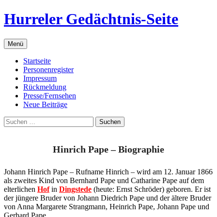
Zum
Hurreler Gedächtnis-Seite
Inhalt
springen
Menü
Startseite
Personenregister
Impressum
Rückmeldung
Presse/Fernsehen
Neue Beiträge
Suchen
nach:
Hinrich Pape – Biographie
Johann Hinrich Pape – Rufname Hinrich – wird am 12. Januar 1866
als zweites Kind von Bernhard Pape und Catharine Pape auf dem
elterlichen
Hof
in
Dingstede
(heute: Ernst Schröder) geboren. Er ist
der jüngere Bruder von Johann Diedrich Pape und der ältere Bruder
von Anna Margarete Strangmann, Heinrich Pape, Johann Pape und
Gerhard Pape.