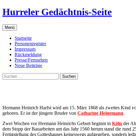
Zum
Hurreler Gedächtnis-Seite
Inhalt
springen
Menü
Startseite
Personenregister
Impressum
Rückmeldung
Presse/Fernsehen
Neue Beiträge
Suchen
nach:
Hermann Heinrich Harfst wird am 15. März 1868 als zweites Kind 
geboren. Er ist der jüngere Bruder von
Catharine Heinemann
.
Zwei Wochen vor Hermann Heinrichs Geburt beginnt in
Köln
der Abr
dem Stopp der Bauarbeiten um das Jahr 1560 herum stand die rund 
Fertigstellung des Gotteshauses keineswegs aufgegeben, sondern ledig