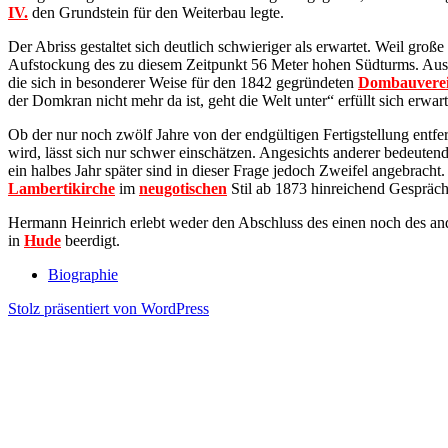
IV.
den Grundstein für den Weiterbau legte.
Der Abriss gestaltet sich deutlich schwieriger als erwartet. Weil gro
Aufstockung des zu diesem Zeitpunkt 56 Meter hohen Südturms. Aus 
die sich in besonderer Weise für den 1842 gegründeten
Dombauvere
der Domkran nicht mehr da ist, geht die Welt unter“ erfüllt sich erwa
Ob der nur noch zwölf Jahre von der endgültigen Fertigstellung ent
wird, lässt sich nur schwer einschätzen. Angesichts anderer bedeuten
ein halbes Jahr später sind in dieser Frage jedoch Zweifel angebrach
Lambertikirche
im
neugotischen
Stil ab 1873 hinreichend Gesprächs
Hermann Heinrich erlebt weder den Abschluss des einen noch des an
in
Hude
beerdigt.
Biographie
Stolz präsentiert von WordPress