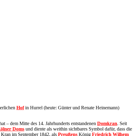
terlichen
Hof
in Hurrel (heute: Günter und Renate Heinemann)
 hat – dem Mitte des 14. Jahrhunderts entstandenen
Domkran
. Seit
ölner Doms
und diente als weithin sichtbares Symbol dafür, dass die
er Kran im September 1842, als
Preußens
König
Friedrich Wilhem