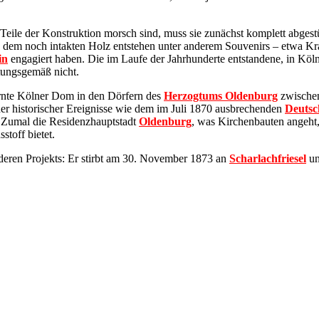
ße Teile der Konstruktion morsch sind, muss sie zunächst komplett abges
dem noch intakten Holz entstehen unter anderem Souvenirs – etwa Kr
in
engagiert haben. Die im Laufe der Jahrhunderte entstandene, in K
rtungsgemäß nicht.
fernte Kölner Dom in den Dörfern des
Herzogtums Oldenburg
zwischen
der historischer Ereignisse wie dem im Juli 1870 ausbrechenden
Deutsc
t. Zumal die Residenzhauptstadt
Oldenburg
, was Kirchenbauten angeht,
stoff bietet.
deren Projekts: Er stirbt am 30. November 1873 an
Scharlachfriesel
un