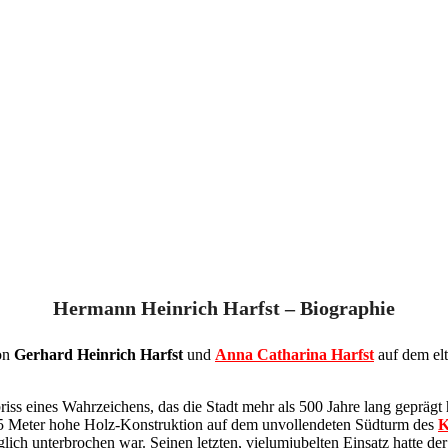
Hermann Heinrich Harfst – Biographie
von
Gerhard Heinrich Harfst
und
Anna Catharina Harfst
auf dem el
iss eines Wahrzeichens, das die Stadt mehr als 500 Jahre lang geprägt
25 Meter hohe Holz-Konstruktion auf dem unvollendeten Südturm des
K
lich unterbrochen war. Seinen letzten, vielumjubelten Einsatz hatte d