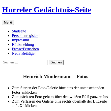
Zum
Hurreler Gedächtnis-Seite
Inhalt
springen
Menü
Startseite
Personenregister
Impressum
Rückmeldung
Presse/Fernsehen
Neue Beiträge
Suchen
nach:
Heinrich Mindermann – Fotos
Zum Starten der Foto-Galerie bitte eins der untenstehenden
Fotos anklicken
Zum nächsten Foto geht es über den weißen Pfeil ganz rechts
Zum Verlassen der Galerie bitte rechts oberhalb der Bildzeile
auf „X“ klicken