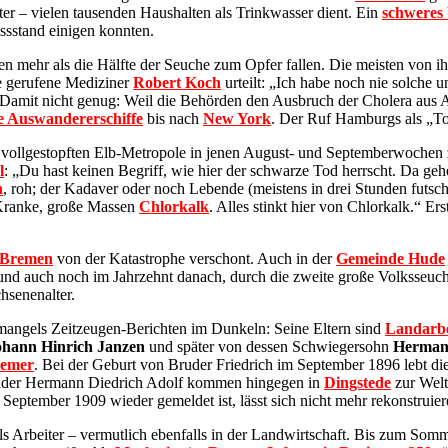
ter – vielen tausenden Haushalten als Trinkwasser dient. Ein
schweres 
sstand einigen konnten.
n mehr als die Hälfte der Seuche zum Opfer fallen. Die meisten von i
fe gerufene Mediziner
Robert Koch
urteilt: „Ich habe noch nie solche
“ Damit nicht genug: Weil die Behörden den Ausbruch der Cholera aus 
 Auswandererschiffe
bis nach
New York
. Der Ruf Hamburgs als „Tor 
ollgestopften Elb-Metropole in jenen August- und Septemberwochen zu
l
: „Du hast keinen Begriff, wie hier der schwarze Tod herrscht. Da geh
n
, roh; der Kadaver oder noch Lebende (meistens in drei Stunden futsc
 Kranke, große Massen
Chlorkalk
. Alles stinkt hier von Chlorkalk.“ 
Bremen
von der Katastrophe verschont. Auch in der
Gemeinde Hude
r und auch noch im Jahrzehnt danach, durch die zweite große Volksseuc
hsenenalter.
mangels Zeitzeugen-Berichten im Dunkeln: Seine Eltern sind
Landarbe
ohann Hinrich Janzen
und später von dessen Schwiegersohn
Hermann
iemer
. Bei der Geburt von Bruder Friedrich im September 1896 lebt die
Bruder Hermann Diedrich Adolf kommen hingegen in
Dingstede
zur Welt
September 1909 wieder gemeldet ist, lässt sich nicht mehr rekonstruier
s Arbeiter – vermutlich ebenfalls in der Landwirtschaft. Bis zum Som