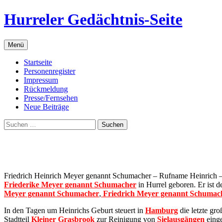
Zum
Hurreler Gedächtnis-Seite
Inhalt
springen
Menü
Startseite
Personenregister
Impressum
Rückmeldung
Presse/Fernsehen
Neue Beiträge
Suchen
nach:
Friedrich Heinrich Meyer genannt Schumacher – Rufname Heinrich – 
Friederike Meyer genannt Schumacher
in Hurrel geboren. Er ist 
Meyer genannt Schumacher
,
Friedrich Meyer genannt Schumac
In den Tagen um Heinrichs Geburt steuert in
Hamburg
die letzte gr
Stadtteil
Kleiner Grasbrook
zur Reinigung von
Sielausgängen
einge