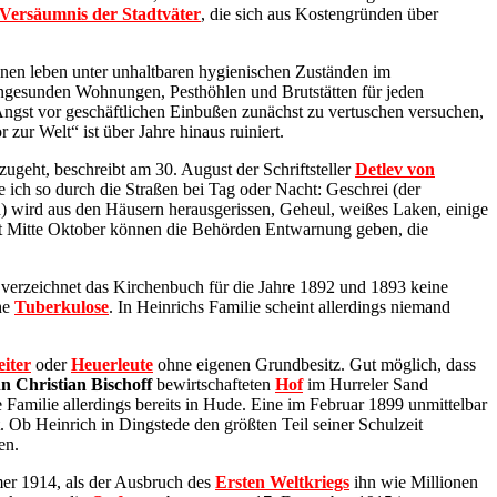
Versäumnis der Stadtväter
, die sich aus Kostengründen über
hnen leben unter unhaltbaren hygienischen Zuständen im
 ungesunden Wohnungen, Pesthöhlen und Brutstätten für jeden
Angst vor geschäftlichen Einbußen zunächst zu vertuschen versuchen,
zur Welt“ ist über Jahre hinaus ruiniert.
geht, beschreibt am 30. August der Schriftsteller
Detlev von
e ich so durch die Straßen bei Tag oder Nacht: Geschrei (der
h) wird aus den Häusern herausgerissen, Geheul, weißes Laken, einige
Erst Mitte Oktober können die Behörden Entwarnung geben, die
verzeichnet das Kirchenbuch für die Jahre 1892 und 1893 keine
he
Tuberkulose
. In Heinrichs Familie scheint allerdings niemand
iter
oder
Heuerleute
ohne eigenen Grundbesitz. Gut möglich, dass
 Christian Bischoff
bewirtschafteten
Hof
im
Hurreler Sand
 Familie allerdings bereits in Hude. Eine im Februar 1899 unmittelbar
. Ob Heinrich in Dingstede den größten Teil seiner Schulzeit
en.
mer 1914, als der Ausbruch des
Ersten Weltkriegs
ihn wie Millionen