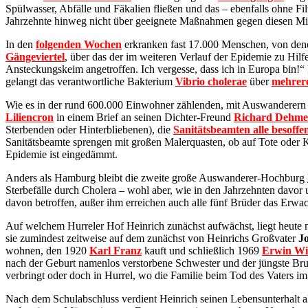
Spülwasser, Abfälle und Fäkalien fließen und das – ebenfalls ohne Fil
Jahrzehnte hinweg nicht über geeignete Maßnahmen gegen diesen Mis
In den
folgenden Wochen
erkranken fast 17.000 Menschen, von dene
Gängeviertel
, über das der im weiteren Verlauf der Epidemie zu Hil
Ansteckungskeim angetroffen. Ich vergesse, dass ich in Europa bin!
gelangt das verantwortliche Bakterium
Vibrio cholerae
über
mehrere
Wie es in der rund 600.000 Einwohner zählenden, mit Auswanderern v
Liliencron
in einem Brief an seinen Dichter-Freund
Richard Dehme
Sterbenden oder Hinterbliebenen), die
Sanitätsbeamten alle besoffe
Sanitätsbeamte sprengen mit großen Malerquasten, ob auf Tote oder
Epidemie ist eingedämmt.
Anders als Hamburg bleibt die zweite große Auswanderer-Hochburg
Sterbefälle durch Cholera – wohl aber, wie in den Jahrzehnten davo
davon betroffen, außer ihm erreichen auch alle fünf Brüder das Erwac
Auf welchem Hurreler Hof Heinrich zunächst aufwächst, liegt heute 
sie zumindest zeitweise auf dem zunächst von Heinrichs Großvater
J
wohnen, den 1920
Karl Franz
kauft und schließlich 1969
Erwin W
nach der Geburt namenlos verstorbene Schwester und der jüngste 
verbringt oder doch in Hurrel, wo die Familie beim Tod des Vaters im 
Nach dem Schulabschluss verdient Heinrich seinen Lebensunterhalt al