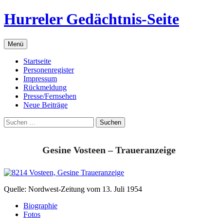
Zum
Hurreler Gedächtnis-Seite
Inhalt
springen
Menü
Startseite
Personenregister
Impressum
Rückmeldung
Presse/Fernsehen
Neue Beiträge
Suchen
nach:
Gesine Vosteen – Traueranzeige
Quelle: Nordwest-Zeitung vom 13. Juli 1954
Biographie
Fotos