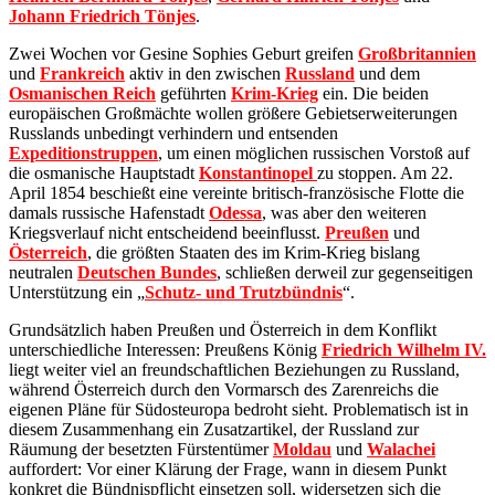
Johann Friedrich Tönjes
.
Zwei Wochen vor Gesine Sophies Geburt greifen
Großbritannien
und
Frankreich
aktiv in den zwischen
Russland
und dem
Osmanischen Reich
geführten
Krim-Krieg
ein. Die beiden
europäischen Großmächte wollen größere Gebietserweiterungen
Russlands unbedingt verhindern und entsenden
Expeditionstruppen
, um einen möglichen russischen Vorstoß auf
die osmanische Hauptstadt
Konstantinopel
zu stoppen. Am 22.
April 1854 beschießt eine vereinte britisch-französische Flotte die
damals russische Hafenstadt
Odessa
, was aber den weiteren
Kriegsverlauf nicht entscheidend beeinflusst.
Preußen
und
Österreich
, die größten Staaten des im Krim-Krieg bislang
neutralen
Deutschen Bundes
, schließen derweil zur gegenseitigen
Unterstützung ein „
Schutz- und Trutzbündnis
“.
Grundsätzlich haben Preußen und Österreich in dem Konflikt
unterschiedliche Interessen: Preußens König
Friedrich Wilhelm IV.
liegt weiter viel an freundschaftlichen Beziehungen zu Russland,
während Österreich durch den Vormarsch des Zarenreichs die
eigenen Pläne für Südosteuropa bedroht sieht. Problematisch ist in
diesem Zusammenhang ein Zusatzartikel, der Russland zur
Räumung der besetzten Fürstentümer
Moldau
und
Walachei
auffordert: Vor einer Klärung der Frage, wann in diesem Punkt
konkret die Bündnispflicht einsetzen soll, widersetzen sich die