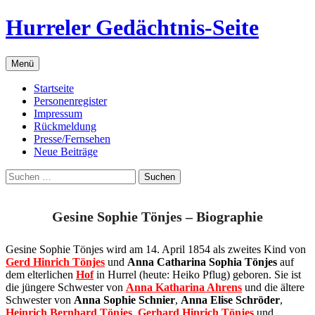
Zum
Hurreler Gedächtnis-Seite
Inhalt
springen
Menü
Startseite
Personenregister
Impressum
Rückmeldung
Presse/Fernsehen
Neue Beiträge
Suchen
nach:
Gesine Sophie Tönjes – Biographie
Gesine Sophie Tönjes wird am 14. April 1854 als zweites Kind von
Gerd Hinrich Tönjes
und
Anna Catharina Sophia Tönjes
auf
dem elterlichen
Hof
in Hurrel (heute: Heiko Pflug) geboren. Sie ist
die jüngere Schwester von
Anna Katharina Ahrens
und die ältere
Schwester von
Anna Sophie Schnier
,
Anna Elise Schröder
,
Heinrich Bernhard Tönjes
,
Gerhard Hinrich Tönjes
und