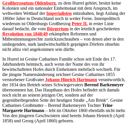
Großherzogtum Oldenburg
, zu dem Hurrel gehört, besitzt keine
Kolonien und ein nationaler Einheitsstaat mit dem Anspruch, im
weltweiten Wettlauf der
Imperialisten
mitzuhalten, liegt Anfang der
1860er Jahre in Deutschland noch in weiter Ferne. Innenpolitisch
wiederum ist Oldenburgs Großherzog
Peter II.
in erster Linie
darauf bedacht, die vom
Bürgertum
in der letztlich gescheiterten
Revolution von 1848/49
erkämpften Reformen und
Mitbestimmungsrechte zurückzuschrauben – von denen aber in den
umliegenden, stark landwirtschaftlich geprägten Dörfern ohnehin
nicht allzu viel angekommen sein dürfte.
In Hurrel ist Gesine Catharines Familie schon seit Ende des 17.
Jahrhunderts heimisch, auch wenn der Name des von ihr
bewirtschafteten Hofes durch Einheiraten mehrfach wechselt. Für
die jüngste Namensänderung zeichnet Gesine Catharines 1855
verstorbener Großvater
Johann Hinrich Hartmann
verantwortlich,
der 1834 den Betrieb seines Schwiegervaters
Berend Barkemeyer
übernommen hat. Das Haupthaus des Hofes befindet sich damals
noch nicht an seinem jetzigen Ort, sondern auf der
gegenüberliegenden Seite der heutigen Straße „Am Brink“. Gesine
Catharines Großmutter – Berend Barkemeyers Tochter
Trine
Margarete Hartmann
– lebt im Oktober 1860 ebenfalls nicht mehr.
Von den jüngeren Geschwistern sind bereits Johann Heinrich (April
1858) und Georg (April 1860) geboren.