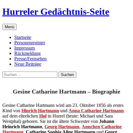
Zum
Hurreler Gedächtnis-Seite
Inhalt
springen
Menü
Startseite
Personenregister
Impressum
Rückmeldung
Presse/Fernsehen
Neue Beiträge
Suchen
nach:
Gesine Catharine Hartmann – Biographie
Gesine Catharine Hartmann wird am 23. Oktober 1856 als erstes
Kind von
Hinrich Hartmann
und
Anna Catharine Hartmann
auf dem elterlichen
Hof
in Hurrel (heute: Michael und Sara
Westphal) geboren. Sie ist die ältere Schwester von
Johann
Heinrich Hartmann
,
Georg Hartmann
,
Annchen Catharine
Hartmann
,
Catharine Sophia Aline Hartmann
und
Georg