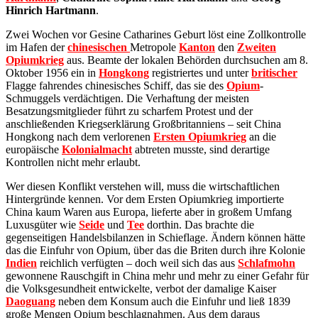
Hinrich Hartmann
.
Zwei Wochen vor Gesine Catharines Geburt löst eine Zollkontrolle
im Hafen der
chinesischen
Metropole
Kanton
den
Zweiten
Opiumkrieg
aus. Beamte der lokalen Behörden durchsuchen am 8.
Oktober 1956 ein in
Hongkong
registriertes und unter
britischer
Flagge fahrendes chinesisches Schiff, das sie des
Opium
-
Schmuggels verdächtigen. Die Verhaftung der meisten
Besatzungsmitglieder führt zu scharfem Protest und der
anschließenden Kriegserklärung Großbritanniens – seit China
Hongkong nach dem verlorenen
Ersten Opiumkrieg
an die
europäische
Kolonialmacht
abtreten musste, sind derartige
Kontrollen nicht mehr erlaubt.
Wer diesen Konflikt verstehen will, muss die wirtschaftlichen
Hintergründe kennen. Vor dem Ersten Opiumkrieg importierte
China kaum Waren aus Europa, lieferte aber in großem Umfang
Luxusgüter wie
Seide
und
Tee
dorthin. Das brachte die
gegenseitigen Handelsbilanzen in Schieflage. Ändern können hätte
das die Einfuhr von Opium, über das die Briten durch ihre Kolonie
Indien
reichlich verfügten – doch weil sich das aus
Schlafmohn
gewonnene Rauschgift in China mehr und mehr zu einer Gefahr für
die Volksgesundheit entwickelte, verbot der damalige Kaiser
Daoguang
neben dem Konsum auch die Einfuhr und ließ 1839
große Mengen Opium beschlagnahmen. Aus dem daraus