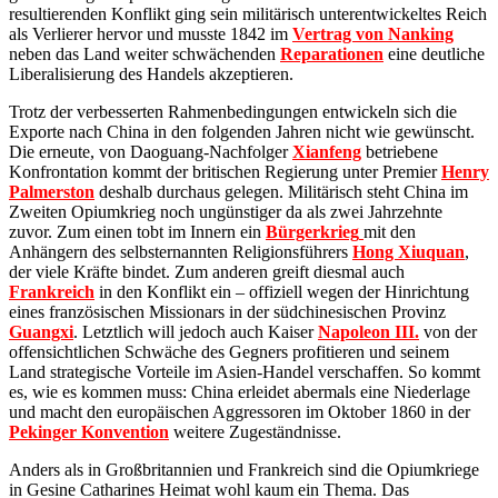
resultierenden Konflikt ging sein militärisch unterentwickeltes Reich
als Verlierer hervor und musste 1842 im
Vertrag von Nanking
neben das Land weiter schwächenden
Reparationen
eine deutliche
Liberalisierung des Handels akzeptieren.
Trotz der verbesserten Rahmenbedingungen entwickeln sich die
Exporte nach China in den folgenden Jahren nicht wie gewünscht.
Die erneute, von Daoguang-Nachfolger
Xianfeng
betriebene
Konfrontation kommt der britischen Regierung unter Premier
Henry
Palmerston
deshalb durchaus gelegen. Militärisch steht China im
Zweiten Opiumkrieg noch ungünstiger da als zwei Jahrzehnte
zuvor. Zum einen tobt im Innern ein
Bürgerkrieg
mit den
Anhängern des selbsternannten Religionsführers
Hong Xiuquan
,
der viele Kräfte bindet. Zum anderen greift diesmal auch
Frankreich
in den Konflikt ein – offiziell wegen der Hinrichtung
eines französischen Missionars in der südchinesischen Provinz
Guangxi
. Letztlich will jedoch auch Kaiser
Napoleon III.
von der
offensichtlichen Schwäche des Gegners profitieren und seinem
Land strategische Vorteile im Asien-Handel verschaffen. So kommt
es, wie es kommen muss: China erleidet abermals eine Niederlage
und macht den europäischen Aggressoren im Oktober 1860 in der
Pekinger Konvention
weitere Zugeständnisse.
Anders als in Großbritannien und Frankreich sind die Opiumkriege
in Gesine Catharines Heimat wohl kaum ein Thema. Das