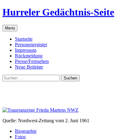
Zum
Hurreler Gedächtnis-Seite
Inhalt
springen
Menü
Startseite
Personenregister
Impressum
Rückmeldung
Presse/Fernsehen
Neue Beiträge
Suchen
nach:
Quelle: Nordwest-Zeitung vom 2. Juni 1961
Biographie
Fotos