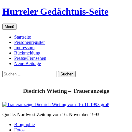
Zum
Hurreler Gedächtnis-Seite
Inhalt
springen
Menü
Startseite
Personenregister
Impressum
Rückmeldung
Presse/Fernsehen
Neue Beiträge
Suchen
nach:
Diedrich Wieting – Traueranzeige
Quelle: Nordwest-Zeitung vom 16. November 1993
Biographie
Fotos