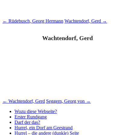
Beitragsnavigation
←
Rüdebusch, Georg Hermann
Wachtendorf, Gerd
→
Wachtendorf, Gerd
Beitragsnavigation
←
Wachtendorf, Gerd
Seggern, Georg von
→
Wozu diese Webseite?
Erster Rundgang
Darf der das?
Hurrel, ein Dorf am Geestrand
Hurrel – die andere (dunkle) Seite