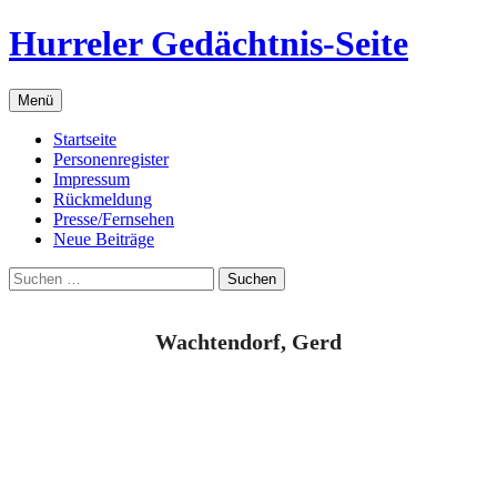
Zum
Hurreler Gedächtnis-Seite
Inhalt
springen
Menü
Startseite
Personenregister
Impressum
Rückmeldung
Presse/Fernsehen
Neue Beiträge
Suchen
nach:
Wachtendorf, Gerd