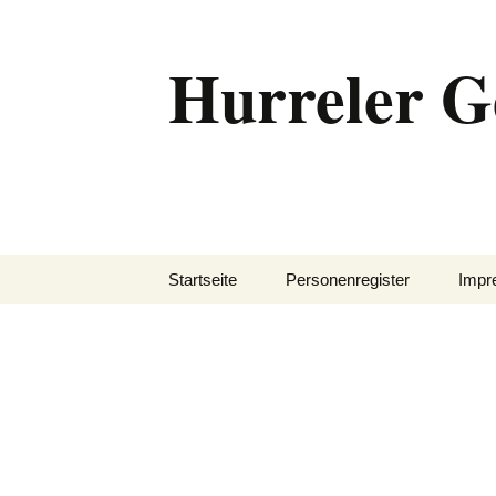
Zum
Inhalt
Hurreler G
springen
Startseite
Personenregister
Impr