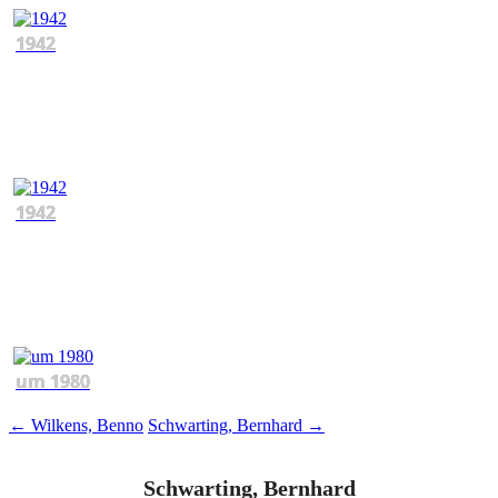
1942
1942
um 1980
Beitragsnavigation
←
Wilkens, Benno
Schwarting, Bernhard
→
Schwarting, Bernhard