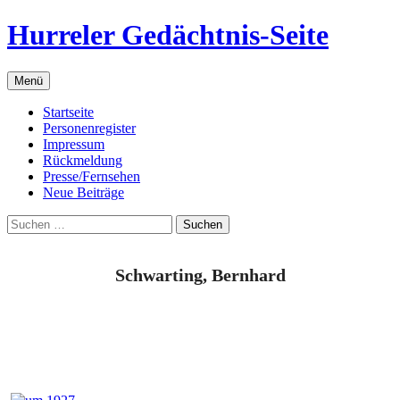
Zum
Hurreler Gedächtnis-Seite
Inhalt
springen
Menü
Startseite
Personenregister
Impressum
Rückmeldung
Presse/Fernsehen
Neue Beiträge
Suchen
nach:
Schwarting, Bernhard