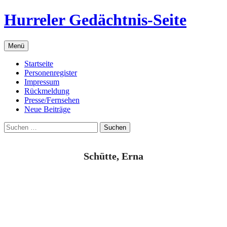
Zum
Hurreler Gedächtnis-Seite
Inhalt
springen
Menü
Startseite
Personenregister
Impressum
Rückmeldung
Presse/Fernsehen
Neue Beiträge
Suchen
nach:
Schütte, Erna