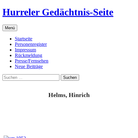
Zum
Hurreler Gedächtnis-Seite
Inhalt
springen
Menü
Startseite
Personenregister
Impressum
Rückmeldung
Presse/Fernsehen
Neue Beiträge
Suchen
nach:
Helms, Hinrich