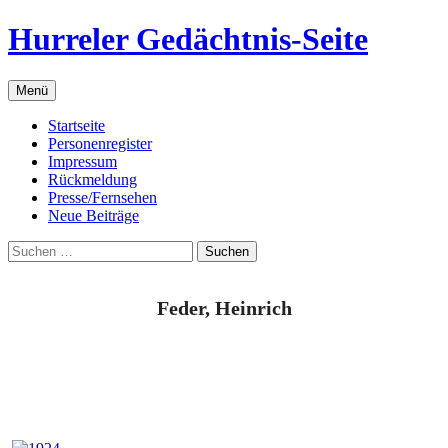
Zum
Hurreler Gedächtnis-Seite
Inhalt
springen
Menü
Startseite
Personenregister
Impressum
Rückmeldung
Presse/Fernsehen
Neue Beiträge
Suchen
nach:
Feder, Heinrich