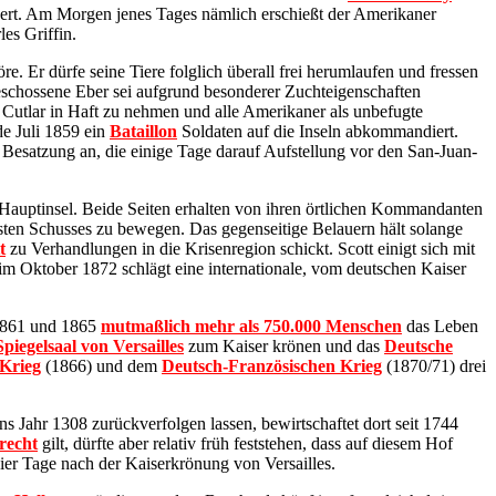
dert. Am Morgen jenes Tages nämlich erschießt der Amerikaner
es Griffin.
 Er dürfe seine Tiere folglich überall frei herumlaufen und fressen
 geschossene Eber sei aufgrund besonderer Zuchteigenschaften
 Cutlar in Haft zu nehmen und alle Amerikaner als unbefugte
de Juli 1859 ein
Bataillon
Soldaten auf die Inseln abkommandiert.
esatzung an, die einige Tage darauf Aufstellung vor den San-Juan-
 Hauptinsel. Beide Seiten erhalten von ihren örtlichen Kommandanten
sten Schusses zu bewegen. Das gegenseitige Belauern hält solange
t
zu Verhandlungen in die Krisenregion schickt. Scott einigt sich mit
im Oktober 1872 schlägt eine internationale, vom deutschen Kaiser
1861 und 1865
mutmaßlich mehr als 750.000 Menschen
das Leben
Spiegelsaal von Versailles
zum Kaiser krönen und das
Deutsche
 Krieg
(1866) und dem
Deutsch-Französischen Krieg
(1870/71) drei
 Jahr 1308 zurückverfolgen lassen, bewirtschaftet dort seit 1744
recht
gilt, dürfte aber relativ früh feststehen, dass auf diesem Hof
ier Tage nach der Kaiserkrönung von Versailles.