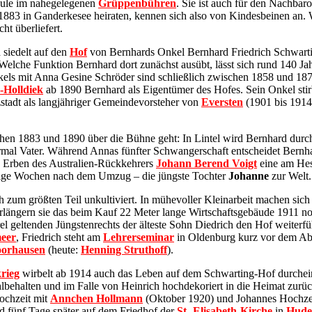
hule im nahegelegenen
Grüppenbühren
. Sie ist auch für den Nachbar
1883 in Ganderkesee heiraten, kennen sich also von Kindesbeinen an
ht überliefert.
 siedelt auf den
Hof
von Bernhards Onkel Bernhard Friedrich Schwart
lche Funktion Bernhard dort zunächst ausübt, lässt sich rund 140 Jahr
Onkels mit Anna Gesine Schröder sind schließlich zwischen 1858 und 1
-Holldiek
ab 1890 Bernhard als Eigentümer des Hofes. Sein Onkel sti
zstadt als langjähriger Gemeindevorsteher von
Eversten
(1901 bis 1914
n 1883 und 1890 über die Bühne geht: In Lintel wird Bernhard durc
mal Vater. Während Annas fünfter Schwangerschaft entscheidet Bernh
n Erben des Australien-Rückkehrers
Johann Berend Voigt
eine am Hes
ige Wochen nach dem Umzug – die jüngste Tochter
Johanne
zur Welt.
h zum größten Teil unkultiviert. In mühevoller Kleinarbeit machen sic
ngern sie das beim Kauf 22 Meter lange Wirtschaftsgebäude 1911 noch
rrel geltenden Jüngstenrechts der älteste Sohn Diedrich den Hof weiterf
eer
, Friedrich steht am
Lehrerseminar
in Oldenburg kurz vor dem Abs
oorhausen
(heute:
Henning Struthoff
).
rieg
wirbelt ab 1914 auch das Leben auf dem Schwarting-Hof durchei
hlbehalten und im Falle von Heinrich hochdekoriert in die Heimat zur
ochzeit mit
Annchen Hollmann
(Oktober 1920) und Johannes Hochzei
rd fünf Tage später auf dem Friedhof der
St.-Elisabeth-Kirche
in
Hude