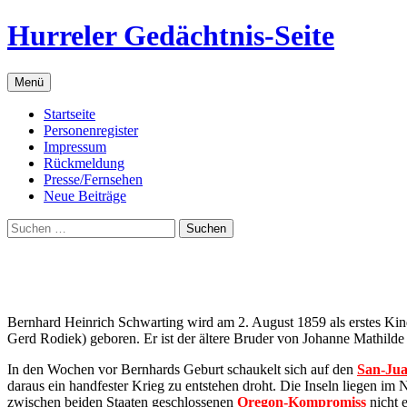
Zum
Hurreler Gedächtnis-Seite
Inhalt
springen
Menü
Startseite
Personenregister
Impressum
Rückmeldung
Presse/Fernsehen
Neue Beiträge
Suchen
nach:
Bernhard Heinrich Schwarting wird am 2. August 1859 als erstes Ki
Gerd Rodiek) geboren. Er ist der ältere Bruder von Johanne Mathil
In den Wochen vor Bernhards Geburt schaukelt sich auf den
San-Jua
daraus ein handfester Krieg zu entstehen droht. Die Inseln liegen i
zwischen beiden Staaten geschlossenen
Oregon-Kompromiss
nicht e