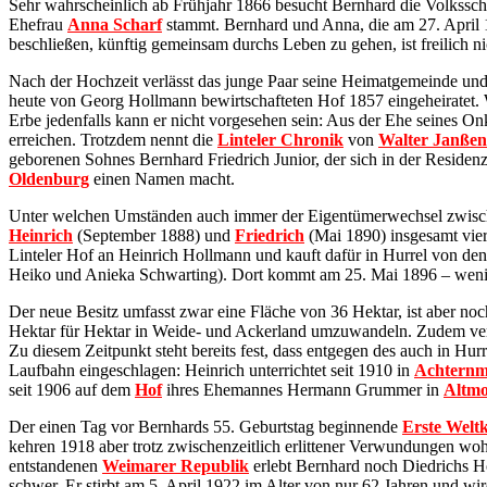
Sehr wahrscheinlich ab Frühjahr 1866 besucht Bernhard die Volkssc
Ehefrau
Anna Scharf
stammt. Bernhard und Anna, die am 27. April 
beschließen, künftig gemeinsam durchs Leben zu gehen, ist freilich nic
Nach der Hochzeit verlässt das junge Paar seine Heimatgemeinde und
heute von Georg Hollmann bewirtschafteten Hof 1857 eingeheiratet. We
Erbe jedenfalls kann er nicht vorgesehen sein: Aus der Ehe seines 
erreichen. Trotzdem nennt die
Linteler Chronik
von
Walter Janßen
geborenen Sohnes Bernhard Friedrich Junior, der sich in der Residen
Oldenburg
einen Namen macht.
Unter welchen Umständen auch immer der Eigentümerwechsel zwische
Heinrich
(September 1888) und
Friedrich
(Mai 1890) insgesamt vier
Linteler Hof an Heinrich Hollmann und kauft dafür in Hurrel von de
Heiko und Anieka Schwarting). Dort kommt am 25. Mai 1896 – wen
Der neue Besitz umfasst zwar eine Fläche von 36 Hektar, ist aber noc
Hektar für Hektar in Weide- und Ackerland umzuwandeln. Zudem verlä
Zu diesem Zeitpunkt steht bereits fest, dass entgegen des auch in Hu
Laufbahn eingeschlagen: Heinrich unterrichtet seit 1910 in
Achternm
seit 1906 auf dem
Hof
ihres Ehemannes Hermann Grummer in
Altm
Der einen Tag vor Bernhards 55. Geburtstag beginnende
Erste Weltk
kehren 1918 aber trotz zwischenzeitlich erlittener Verwundungen wo
entstandenen
Weimarer Republik
erlebt Bernhard noch Diedrichs H
schwer. Er stirbt am 5. April 1922 im Alter von nur 62 Jahren und wi