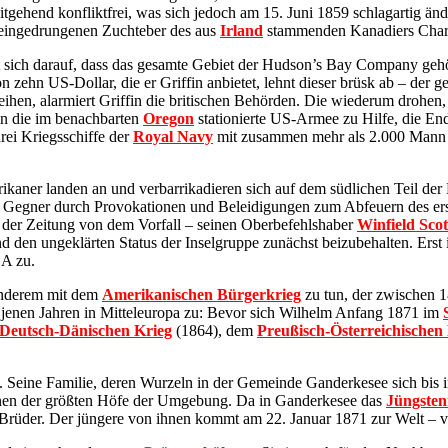
gehend konfliktfrei, was sich jedoch am 15. Juni 1859 schlagartig än
eingedrungenen Zuchteber des aus
Irland
stammenden Kanadiers Charl
sich darauf, dass das gesamte Gebiet der Hudson’s Bay Company gehöre.
n zehn US-Dollar, die er Griffin anbietet, lehnt dieser brüsk ab – der
hen, alarmiert Griffin die britischen Behörden. Die wiederum drohen,
in die im benachbarten
Oregon
stationierte US-Armee zu Hilfe, die En
drei Kriegsschiffe der
Royal Navy
mit zusammen mehr als 2.000 Mann B
ikaner landen an und verbarrikadieren sich auf dem südlichen Teil der
den Gegner durch Provokationen und Beleidigungen zum Abfeuern des er
us der Zeitung von dem Vorfall – seinen Oberbefehlshaber
Winfield Scot
 den ungeklärten Status der Inselgruppe zunächst beizubehalten. Erst 
SA zu.
 anderem mit dem
Amerikanischen Bürgerkrieg
zu tun, der zwischen 
in jenen Jahren in Mitteleuropa zu: Bevor sich Wilhelm Anfang 1871 im
Deutsch-Dänischen Krieg
(1864), dem
Preußisch-Österreichischen
Seine Familie, deren Wurzeln in der Gemeinde Ganderkesee sich bis ins
einen der größten Höfe der Umgebung. Da in Ganderkesee das
Jüngsten
n Brüder. Der jüngere von ihnen kommt am 22. Januar 1871 zur Welt – v