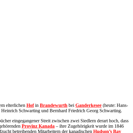
em elterlichen
Hof
in
Brandewurth
bei
Ganderkesee
(heute: Hans-
d Heinrich Schwarting und Bernhard Friedrich Georg Schwarting.
ücher eingegangener Streit zwischen zwei Siedlern derart hoch, dass
ehörenden
Provinz Kanada
– ihre Zugehörigkeit wurde im 1846
hafzucht betreibenden Mitarbeitern der kanadischen
Hudson’s Bay