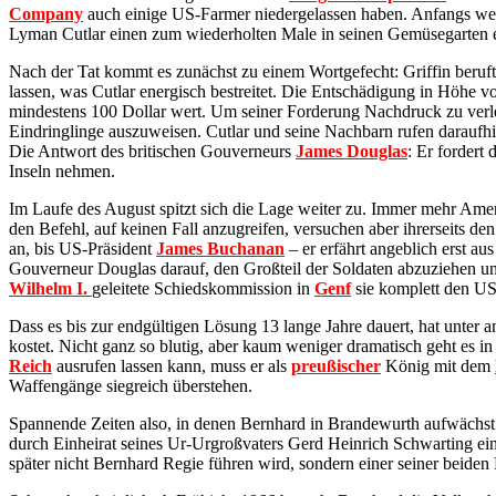
Company
auch einige US-Farmer niedergelassen haben. Anfangs weit
Lyman Cutlar einen zum wiederholten Male in seinen Gemüsegarten 
Nach der Tat kommt es zunächst zu einem Wortgefecht: Griffin beruft 
lassen, was Cutlar energisch bestreitet. Die Entschädigung in Höhe vo
mindestens 100 Dollar wert. Um seiner Forderung Nachdruck zu verlei
Eindringlinge auszuweisen. Cutlar und seine Nachbarn rufen daraufh
Die Antwort des britischen Gouverneurs
James Douglas
: Er fordert 
Inseln nehmen.
Im Laufe des August spitzt sich die Lage weiter zu. Immer mehr Amer
den Befehl, auf keinen Fall anzugreifen, versuchen aber ihrerseits 
an, bis US-Präsident
James Buchanan
– er erfährt angeblich erst a
Gouverneur Douglas darauf, den Großteil der Soldaten abzuziehen und
Wilhelm I.
geleitete Schiedskommission in
Genf
sie komplett den U
Dass es bis zur endgültigen Lösung 13 lange Jahre dauert, hat unter
kostet. Nicht ganz so blutig, aber kaum weniger dramatisch geht es 
Reich
ausrufen lassen kann, muss er als
preußischer
König mit dem
Waffengänge siegreich überstehen.
Spannende Zeiten also, in denen Bernhard in Brandewurth aufwächst. 
durch Einheirat seines Ur-Urgroßvaters Gerd Heinrich Schwarting 
später nicht Bernhard Regie führen wird, sondern einer seiner beide