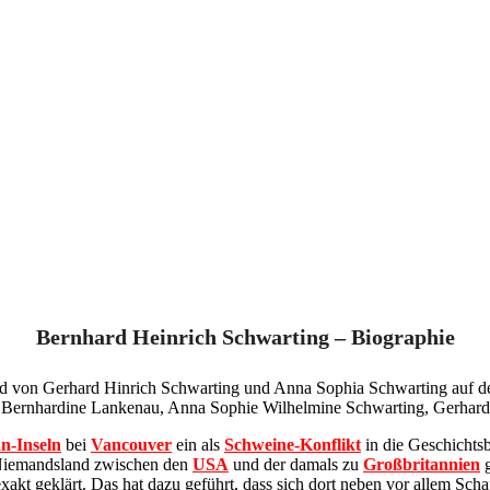
Bernhard Heinrich Schwarting – Biographie
nd von Gerhard Hinrich Schwarting und Anna Sophia Schwarting auf d
de Bernhardine Lankenau, Anna Sophie Wilhelmine Schwarting, Gerhar
n-Inseln
bei
Vancouver
ein als
Schweine-Konflikt
in die Geschichtsb
m Niemandsland zwischen den
USA
und der damals zu
Großbritannien
g
xakt geklärt. Das hat dazu geführt, dass sich dort neben vor allem Sc