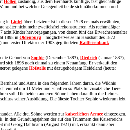
ort
Hollen
zuständig, aus dem Bernhards künftige, fast gleichaltrige
. Wann und bei welcher Gelegenheit beide sich näherkommen und
ing in
Lintel
über. Letzterer ist in diesen 1528 erstmals erwähnten,
e später nicht mehr zweifelsfrei rekonstruieren. Als rechtmäßiger
877 acht Kinder hervorgegangen, von denen fünf das Erwachsenenalter
rbt 1898 in
Oldenburg
– möglicherweise im Haushalt des 1872
) und erster Direktor der 1903 gegründeten
Raiffeisenbank
h die Geburt von
Sophie
(Dezember 1883),
Diedrich
(Januar 1887),
ard sich 1896 noch einmal zu einem Neuanfang: Er verkauft den
terort gelegene
Hofstelle
mit dazugehörigem Heideland (heute:
h Bernhard und Anna in den folgenden Jahren daran, die Wildnis
 einmal um 11 Meter und schaffen so Platz für zusätzliche Tiere.
ühren soll. Die beiden anderen Söhne haben daraufhin die Lehrer-
chluss seiner Ausbildung. Die älteste Tochter Sophie wiederum lebt
nander. Alle drei Söhne werden zur
kaiserlichen Armee
eingezogen,
ück. In den Gründungsjahren der auf den Trümmern des Kaiserreichs
t mit Georg Dählmann (August 1921) mit, erkrankt dann aber
beerdigt.