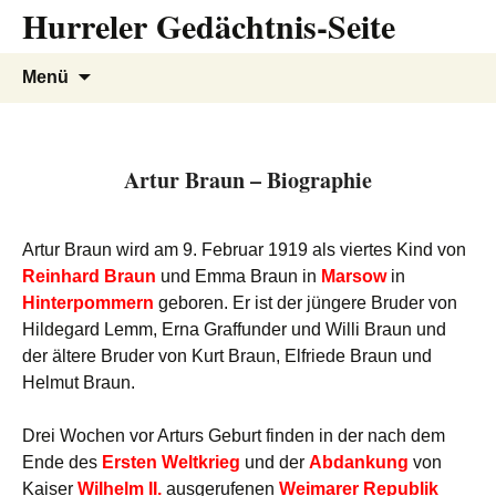
Hurreler Gedächtnis-Seite
Zum
Inhalt
springen
Suchen
Menü
nach:
Artur Braun – Biographie
Artur Braun wird am 9. Februar 1919 als viertes Kind von
Reinhard Braun
und Emma Braun in
Marsow
in
Hinterpommern
geboren. Er ist der jüngere Bruder von
Hildegard Lemm, Erna Graffunder und Willi Braun und
der ältere Bruder von Kurt Braun, Elfriede Braun und
Helmut Braun.
Drei Wochen vor Arturs Geburt finden in der nach dem
Ende des
Ersten Weltkrieg
und der
Abdankung
von
Kaiser
Wilhelm II.
ausgerufenen
Weimarer Republik