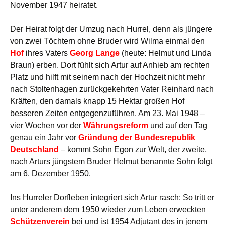
November 1947 heiratet.
Der Heirat folgt der Umzug nach Hurrel, denn als jüngere
von zwei Töchtern ohne Bruder wird Wilma einmal den
Hof
ihres Vaters
Georg Lange
(heute: Helmut und Linda
Braun) erben. Dort fühlt sich Artur auf Anhieb am rechten
Platz und hilft mit seinem nach der Hochzeit nicht mehr
nach Stoltenhagen zurückgekehrten Vater Reinhard nach
Kräften, den damals knapp 15 Hektar großen Hof
besseren Zeiten entgegenzuführen. Am 23. Mai 1948 –
vier Wochen vor der
Währungsreform
und auf den Tag
genau ein Jahr vor
Gründung der Bundesrepublik
Deutschland
– kommt Sohn Egon zur Welt, der zweite,
nach Arturs jüngstem Bruder Helmut benannte Sohn folgt
am 6. Dezember 1950.
Ins Hurreler Dorfleben integriert sich Artur rasch: So tritt er
unter anderem dem 1950 wieder zum Leben erweckten
Schützenverein
bei und ist 1954 Adjutant des in jenem