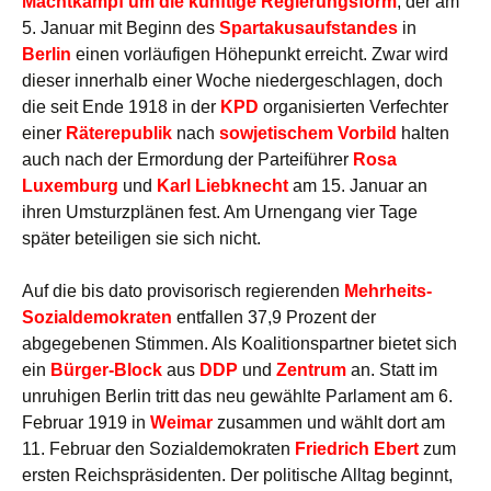
Machtkampf um die künftige Regierungsform
, der am
5. Januar mit Beginn des
Spartakusaufstandes
in
Berlin
einen vorläufigen Höhepunkt erreicht. Zwar wird
dieser innerhalb einer Woche niedergeschlagen, doch
die seit Ende 1918 in der
KPD
organisierten Verfechter
einer
Räterepublik
nach
sowjetischem Vorbild
halten
auch nach der Ermordung der Parteiführer
Rosa
Luxemburg
und
Karl Liebknecht
am 15. Januar an
ihren Umsturzplänen fest. Am Urnengang vier Tage
später beteiligen sie sich nicht.
Auf die bis dato provisorisch regierenden
Mehrheits-
Sozialdemokraten
entfallen 37,9 Prozent der
abgegebenen Stimmen. Als Koalitionspartner bietet sich
ein
Bürger-Block
aus
DDP
und
Zentrum
an. Statt im
unruhigen Berlin tritt das neu gewählte Parlament am 6.
Februar 1919 in
Weimar
zusammen und wählt dort am
11. Februar den Sozialdemokraten
Friedrich Ebert
zum
ersten Reichspräsidenten. Der politische Alltag beginnt,