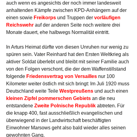
auch wenn es angesichts der noch immer landesweit
anhaltenden Kämpfe zwischen KPD-Anhängern auf der
einen sowie
Freikorps
und Truppen der
vorläufigen
Reichswehr
auf der anderen Seite noch weitere drei
Monate dauert, ehe halbwegs Normalität eintritt.
In Arturs Heimat dürfte von diesen Unruhen nur wenig zu
spüren sein. Vater Reinhard hat den Ersten Weltkrieg als
aktiver Soldat überlebt und bleibt mit seiner Familie auch
von den Folgen verschont, die der dem Waffenstillstand
folgende
Friedensvertrag von Versailles
nur 100
Kilometer weiter östlich mit sich bringt: Im Juli 1920 muss
Deutschland weite Teile
Westpreußens
und auch einen
kleinen Zipfel pommerschen Gebiets
an die neu
entstandene
Zweite Polnische Republik
abtreten. Für
die knapp 400, fast ausschließlich evangelischen und
überwiegend in der Landwirtschaft beschäftigten
Einwohner Marsows geht also bald wieder alles seinen
gewohnten Gang.