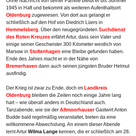
Ohne Nachricht von seiner Familie bleibt er bis Sommer
1945 in Haft und bekommt als weiteren Aufenthaltsort
Oldenburg
zugewiesen. Von dort aus gelangt er
schließlich auf den Hof von Diedrich Lüers in
Hemmelsberg
. Über den neugegründeten
Suchdienst
des Roten Kreuzes
erfährt Artur, dass sein Vater und
einige seiner Geschwister 300 Kilometer westlich von
Marsow in
Stoltenhagen
eine Bleibe gefunden haben.
Ende des Jahres macht er in der Nähe von
Bremerhaven
dann auch seinen jüngsten Bruder Helmut
ausfindig.
Der Krieg ist zwar zu Ende, doch im
Landkreis
Oldenburg
bleiben die Zeiten noch einige Jahre lang
hart – wie überall anders in Deutschland auch.
Tanzabende, wie sie der
Altmoorhauser
Gastwirt Anton
Budde bald regelmäßig veranstaltet, bieten da eine
willkommene Abwechslung. An einem dieser Abende
lernt Artur
Wilma Lange
kennen, die er schließlich am 28.