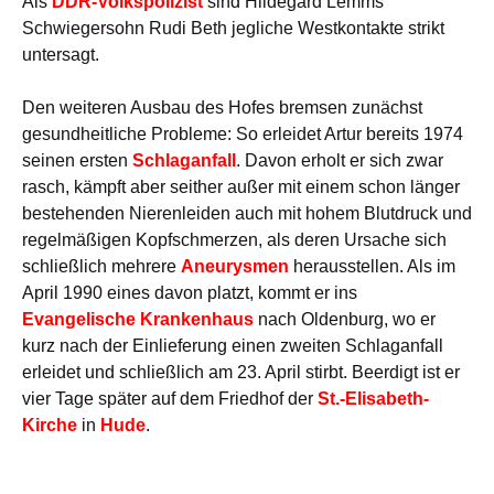
Als
DDR-Volkspolizist
sind Hildegard Lemms
Schwiegersohn Rudi Beth jegliche Westkontakte strikt
untersagt.
Den weiteren Ausbau des Hofes bremsen zunächst
gesundheitliche Probleme: So erleidet Artur bereits 1974
seinen ersten
Schlaganfall
. Davon erholt er sich zwar
rasch, kämpft aber seither außer mit einem schon länger
bestehenden Nierenleiden auch mit hohem Blutdruck und
regelmäßigen Kopfschmerzen, als deren Ursache sich
schließlich mehrere
Aneurysmen
herausstellen. Als im
April 1990 eines davon platzt, kommt er ins
Evangelische Krankenhaus
nach Oldenburg, wo er
kurz nach der Einlieferung einen zweiten Schlaganfall
erleidet und schließlich am 23. April stirbt. Beerdigt ist er
vier Tage später auf dem Friedhof der
St.-Elisabeth-
Kirche
in
Hude
.