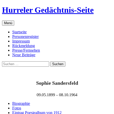
Zum
Hurreler Gedächtnis-Seite
Inhalt
springen
Menü
Startseite
Personenregister
Impressum
Rückmeldung
Presse/Fernsehen
Neue Beiträge
Suchen
nach:
Sophie Sandersfeld
09.05.1899 – 08.10.1964
Biographie
Fotos
Eintrag Poesiealbum von 1912