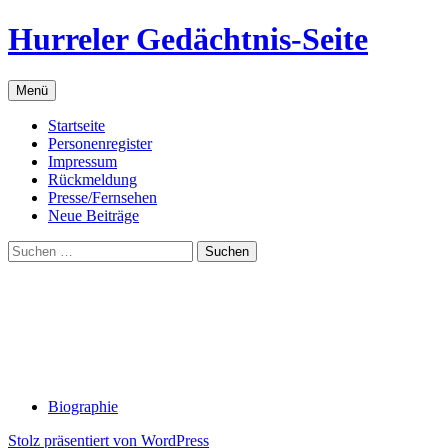
Zum
Hurreler Gedächtnis-Seite
Inhalt
springen
Menü
Startseite
Personenregister
Impressum
Rückmeldung
Presse/Fernsehen
Neue Beiträge
Suchen
nach:
Biographie
Stolz präsentiert von WordPress