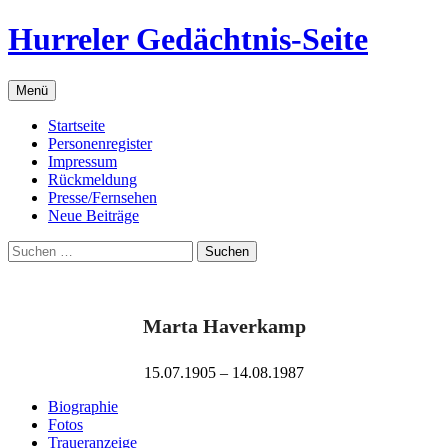
Zum
Hurreler Gedächtnis-Seite
Inhalt
springen
Menü
Startseite
Personenregister
Impressum
Rückmeldung
Presse/Fernsehen
Neue Beiträge
Suchen
nach:
Marta Haverkamp
15.07.1905 – 14.08.1987
Biographie
Fotos
Traueranzeige