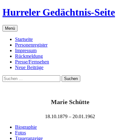
Zum
Hurreler Gedächtnis-Seite
Inhalt
springen
Menü
Startseite
Personenregister
Impressum
Rückmeldung
Presse/Fernsehen
Neue Beiträge
Suchen
nach:
Marie Schütte
18.10.1879 – 20.01.1962
Biographie
Fotos
Traueranzeige