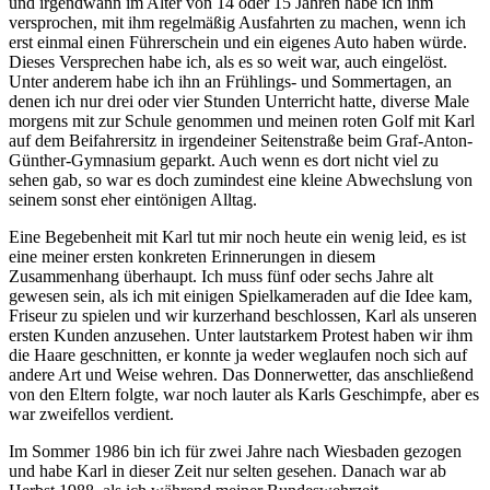
und irgendwann im Alter von 14 oder 15 Jahren habe ich ihm
versprochen, mit ihm regelmäßig Ausfahrten zu machen, wenn ich
erst einmal einen Führerschein und ein eigenes Auto haben würde.
Dieses Versprechen habe ich, als es so weit war, auch eingelöst.
Unter anderem habe ich ihn an Frühlings- und Sommertagen, an
denen ich nur drei oder vier Stunden Unterricht hatte, diverse Male
morgens mit zur Schule genommen und meinen roten Golf mit Karl
auf dem Beifahrersitz in irgendeiner Seitenstraße beim Graf-Anton-
Günther-Gymnasium geparkt. Auch wenn es dort nicht viel zu
sehen gab, so war es doch zumindest eine kleine Abwechslung von
seinem sonst eher eintönigen Alltag.
Eine Begebenheit mit Karl tut mir noch heute ein wenig leid, es ist
eine meiner ersten konkreten Erinnerungen in diesem
Zusammenhang überhaupt. Ich muss fünf oder sechs Jahre alt
gewesen sein, als ich mit einigen Spielkameraden auf die Idee kam,
Friseur zu spielen und wir kurzerhand beschlossen, Karl als unseren
ersten Kunden anzusehen. Unter lautstarkem Protest haben wir ihm
die Haare geschnitten, er konnte ja weder weglaufen noch sich auf
andere Art und Weise wehren. Das Donnerwetter, das anschließend
von den Eltern folgte, war noch lauter als Karls Geschimpfe, aber es
war zweifellos verdient.
Im Sommer 1986 bin ich für zwei Jahre nach Wiesbaden gezogen
und habe Karl in dieser Zeit nur selten gesehen. Danach war ab