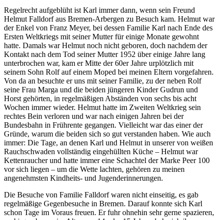
Regelrecht aufgeblüht ist Karl immer dann, wenn sein Freund
Helmut Falldorf aus Bremen-Arbergen zu Besuch kam. Helmut war
der Enkel von Franz Meyer, bei dessen Familie Karl nach Ende des
Ersten Weltkriegs mit seiner Mutter für einige Monate gewohnt
hatte. Damals war Helmut noch nicht geboren, doch nachdem der
Kontakt nach dem Tod seiner Mutter 1952 über einige Jahre lang
unterbrochen war, kam er Mitte der 60er Jahre urplötzlich mit
seinem Sohn Rolf auf einem Moped bei meinen Eltern vorgefahren.
Von da an besuchte er uns mit seiner Familie, zu der neben Rolf
seine Frau Marga und die beiden jüngeren Kinder Gudrun und
Horst gehörten, in regelmäßigen Abständen von sechs bis acht
Wochen immer wieder. Helmut hatte im Zweiten Weltkrieg sein
rechtes Bein verloren und war nach einigen Jahren bei der
Bundesbahn in Frührente gegangen. Vielleicht war das einer der
Gründe, warum die beiden sich so gut verstanden haben. Wie auch
immer: Die Tage, an denen Karl und Helmut in unserer von weißen
Rauchschwaden vollständig eingehüllten Küche – Helmut war
Kettenraucher und hatte immer eine Schachtel der Marke Peer 100
vor sich liegen – um die Wette lachten, gehören zu meinen
angenehmsten Kindheits- und Jugenderinnerungen.
Die Besuche von Familie Falldorf waren nicht einseitig, es gab
regelmäßige Gegenbesuche in Bremen. Darauf konnte sich Karl
schon Tage im Voraus freuen. Er fuhr ohnehin sehr gerne spazieren,