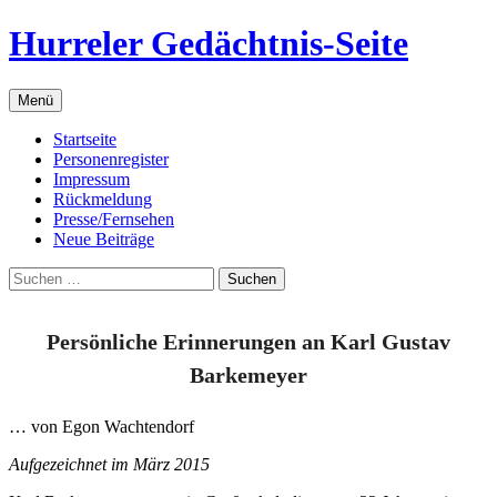
Zum
Hurreler Gedächtnis-Seite
Inhalt
springen
Menü
Startseite
Personenregister
Impressum
Rückmeldung
Presse/Fernsehen
Neue Beiträge
Suchen
nach:
Persönliche Erinnerungen an Karl Gustav
Barkemeyer
… von Egon Wachtendorf
Aufgezeichnet im März 2015