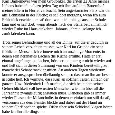
Karl Barkemeyer war mein Großonkel, die ersten 22 Jahre meines
Lebens habe ich nahezu jeden Tag mit ihm auf dem Bauernhof
meiner Eltern in Hurrel verbracht. Sein angestammter Platz war der
alte Lehnstuhl in der Küche; er saß dort morgens, wenn ich zum
Frühstück erschien, er saß dort, wenn ich mittags aus der Schule
kam und er saß dort, wenn abends nach der Stallarbeit allmählich
wieder Ruhe im Haus einkehrte. Jahraus, jahrein, solange ich
zurückdenken kann.
Trotz seiner Behinderung und all der Dinge, auf die er dadurch in
seinem Leben verzichten musste, war Karl im Grunde ein sehr
fröhlicher Mensch. Ich erinnere mich an unzählige Momente, in
denen sein herzhaftes Lachen die Küche erfüllte. Hatte er erst
einmal angefangen zu lachen, hörte er mitunter gar nicht wieder auf
und ließ sich in dieser Stimmung von uns Kindern bereitwillig zu
mancherlei Schabernack anstiften. An anderen Tagen wiederum
konnte er ausgesprochen übellaunig sein, so dass man ihn am besten
in Ruhe ließ. Ich vermute, dass Karl an solchen Tagen einfach der
ganzen Unzufriedenheit Luft machte, die sich bei einem seiner
Gebrechlichkeit voll bewussten Menschen wie ihm über all die
Jahrzehnte zwangsläufig anstauen muss. Daneben gab es immer
wieder Phasen der Melancholie, in denen er einfach nur still dasaß,
versonnen aus dem Fenster blickte und dabei mit der Hand an
seinem Ohrläppchen spielte. Offen über sein Schicksal klagen hören
habe ich ihn allerdings nie.