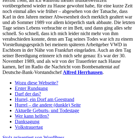
Herbst 1988, als ich während meiner Bundeswehrzeit
vorübergehend wieder zu Hause gewohnt habe, für eine kurze Zeit
noch einmal alles wie früher – abgesehen von der Tatsache, dass
Karl in den Jahren meiner Abwesenheit doch merklich gealtert war
und ab Sommer 1989 vor allem körperlich stark abbaute. Die letzten
Tage seines Lebens verbrachte er im Bett, und dann ging alles sehr
schnell. So schnell, dass ich mich leider nicht mehr von ihm
verabschieden konnte, denn am Tag seines Todes war ich zu einem
Vorstellungsgespräch bei meinem späteren Arbeitgeber VWD in
Eschborn in der Nähe von Frankfurt eingeladen. Auch an den Tag
seiner Beerdigung erinnere ich mich sehr genau: Es war der 30.
November 1989, und als wir von der Trauerfeier nach Hause
kamen, lief im Radio die Nachricht vom Bombenattentat auf
Deutsche-Bank-Vorstandschef
Alfred Herrhausen
.
Wozu diese Webseite?
Erster Rundgang
Darf der das?
Hurrel, ein Dorf am Geestrand
Hurrel – die andere (dunkle) Seite
Aktuelle Geburts- und Todestage
Wer kann helfen?
Danksagung
Volkstrauertag
Stolz präsentiert von WordPress