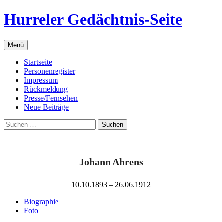
Zum
Hurreler Gedächtnis-Seite
Inhalt
springen
Menü
Startseite
Personenregister
Impressum
Rückmeldung
Presse/Fernsehen
Neue Beiträge
Suchen
nach:
Johann Ahrens
10.10.1893 – 26.06.1912
Biographie
Foto