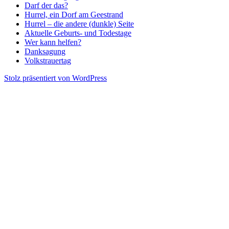
Darf der das?
Hurrel, ein Dorf am Geestrand
Hurrel – die andere (dunkle) Seite
Aktuelle Geburts- und Todestage
Wer kann helfen?
Danksagung
Volkstrauertag
Stolz präsentiert von WordPress