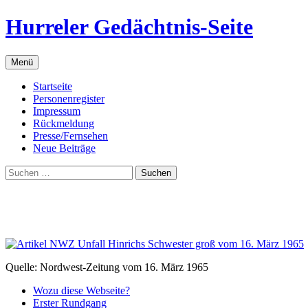
Zum
Hurreler Gedächtnis-Seite
Inhalt
springen
Menü
Startseite
Personenregister
Impressum
Rückmeldung
Presse/Fernsehen
Neue Beiträge
Suchen
nach:
Quelle: Nordwest-Zeitung vom 16. März 1965
Wozu diese Webseite?
Erster Rundgang