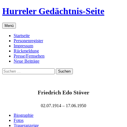
Zum
Hurreler Gedächtnis-Seite
Inhalt
springen
Menü
Startseite
Personenregister
Impressum
Rückmeldung
Presse/Fernsehen
Neue Beiträge
Suchen
nach:
Friedrich Edo Stöver
02.07.1914 – 17.06.1950
Biographie
Fotos
Traueranzeige