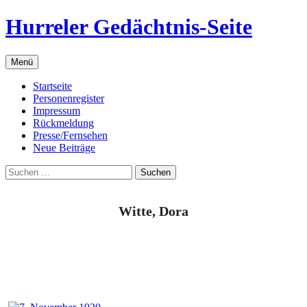
Zum
Hurreler Gedächtnis-Seite
Inhalt
springen
Menü
Startseite
Personenregister
Impressum
Rückmeldung
Presse/Fernsehen
Neue Beiträge
Suchen
nach:
Witte, Dora