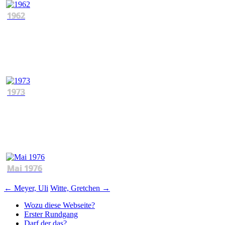
1962
1973
Mai 1976
Beitragsnavigation
←
Meyer, Uli
Witte, Gretchen
→
Wozu diese Webseite?
Erster Rundgang
Darf der das?