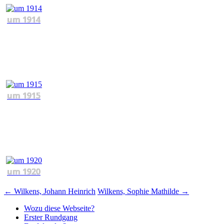
um 1914
um 1915
um 1920
Beitragsnavigation
←
Wilkens, Johann Heinrich
Wilkens, Sophie Mathilde
→
Wozu diese Webseite?
Erster Rundgang