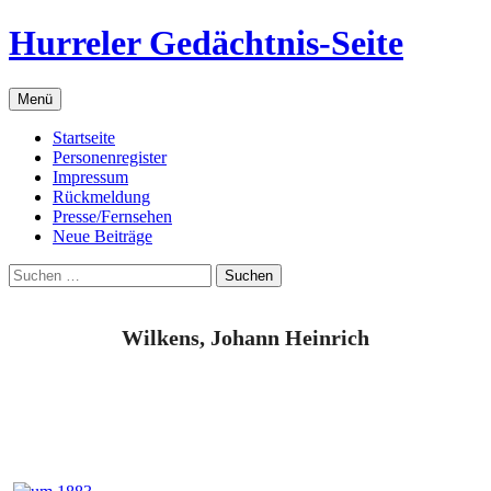
Zum
Hurreler Gedächtnis-Seite
Inhalt
springen
Menü
Startseite
Personenregister
Impressum
Rückmeldung
Presse/Fernsehen
Neue Beiträge
Suchen
nach:
Wilkens, Johann Heinrich