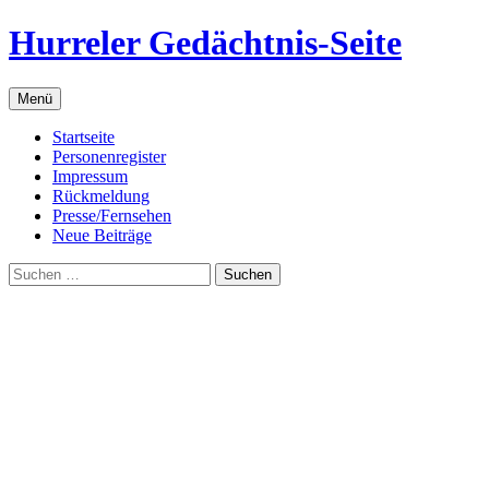
Zum
Hurreler Gedächtnis-Seite
Inhalt
springen
Menü
Startseite
Personenregister
Impressum
Rückmeldung
Presse/Fernsehen
Neue Beiträge
Suchen
nach: