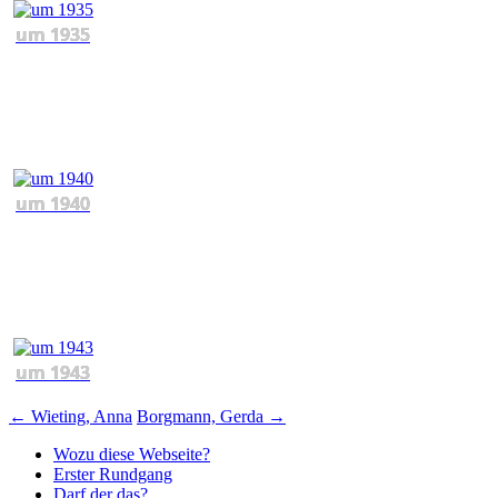
um 1935
um 1940
um 1943
Beitragsnavigation
←
Wieting, Anna
Borgmann, Gerda
→
Wozu diese Webseite?
Erster Rundgang
Darf der das?