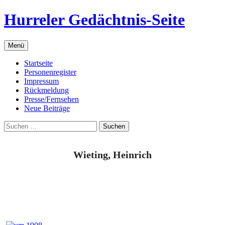
Zum
Hurreler Gedächtnis-Seite
Inhalt
springen
Menü
Startseite
Personenregister
Impressum
Rückmeldung
Presse/Fernsehen
Neue Beiträge
Suchen
nach:
Wieting, Heinrich