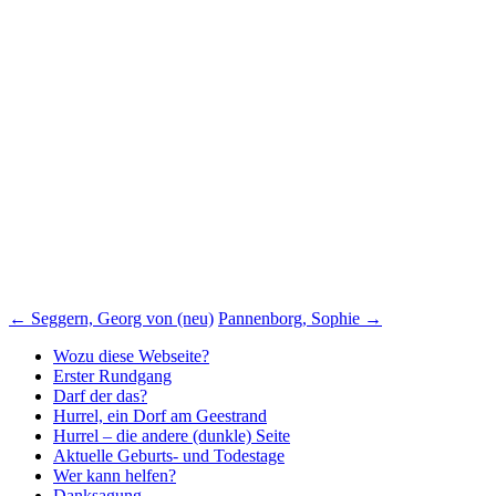
Beitragsnavigation
←
Seggern, Georg von (neu)
Pannenborg, Sophie
→
Wozu diese Webseite?
Erster Rundgang
Darf der das?
Hurrel, ein Dorf am Geestrand
Hurrel – die andere (dunkle) Seite
Aktuelle Geburts- und Todestage
Wer kann helfen?
Danksagung