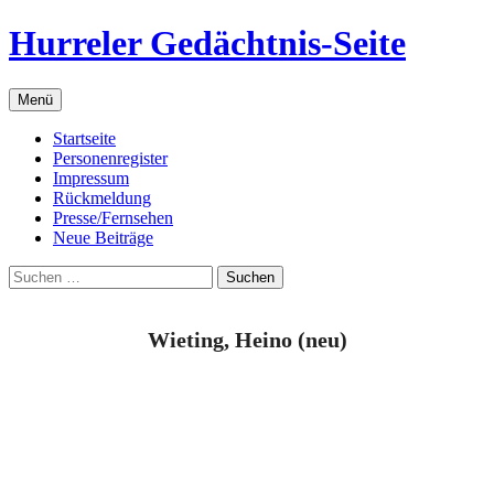
Zum
Hurreler Gedächtnis-Seite
Inhalt
springen
Menü
Startseite
Personenregister
Impressum
Rückmeldung
Presse/Fernsehen
Neue Beiträge
Suchen
nach:
Wieting, Heino (neu)