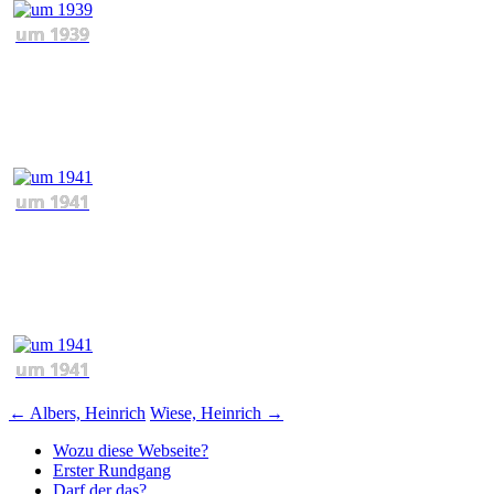
um 1939
um 1941
um 1941
Beitragsnavigation
←
Albers, Heinrich
Wiese, Heinrich
→
Wozu diese Webseite?
Erster Rundgang
Darf der das?