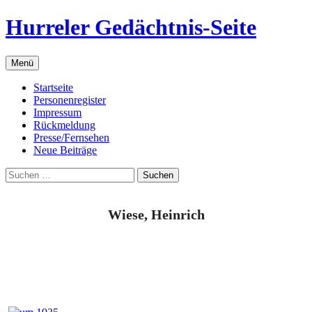
Zum
Hurreler Gedächtnis-Seite
Inhalt
springen
Menü
Startseite
Personenregister
Impressum
Rückmeldung
Presse/Fernsehen
Neue Beiträge
Suchen
nach:
Wiese, Heinrich