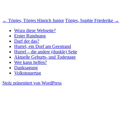
Beitragsnavigation
←
Tönjes, Tönjes Hinrich Junior
Tönjes, Sophie Friederike
→
Wozu diese Webseite?
Erster Rundgang
Darf der das?
Hurrel, ein Dorf am Geestrand
Hurrel – die andere (dunkle) Seite
Aktuelle Geburts- und Todestage
Wer kann helfen?
Danksagung
Volkstrauertag
Stolz präsentiert von WordPress