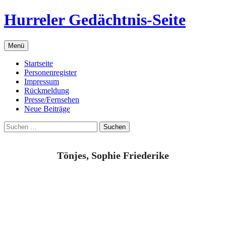
Zum
Hurreler Gedächtnis-Seite
Inhalt
springen
Menü
Startseite
Personenregister
Impressum
Rückmeldung
Presse/Fernsehen
Neue Beiträge
Suchen
nach:
Tönjes, Sophie Friederike