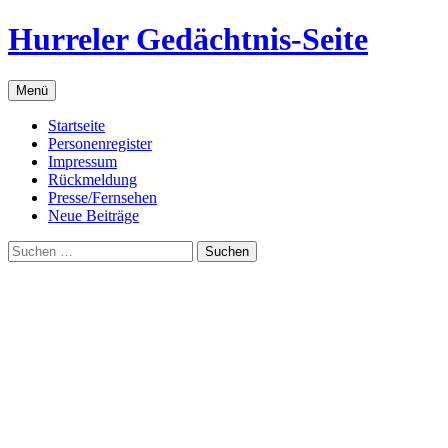
Zum
Hurreler Gedächtnis-Seite
Inhalt
springen
Menü
Startseite
Personenregister
Impressum
Rückmeldung
Presse/Fernsehen
Neue Beiträge
Suchen
nach: