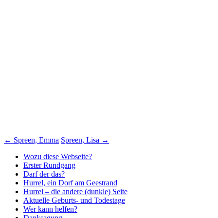
Beitragsnavigation
←
Spreen, Emma
Spreen, Lisa
→
Wozu diese Webseite?
Erster Rundgang
Darf der das?
Hurrel, ein Dorf am Geestrand
Hurrel – die andere (dunkle) Seite
Aktuelle Geburts- und Todestage
Wer kann helfen?
Danksagung