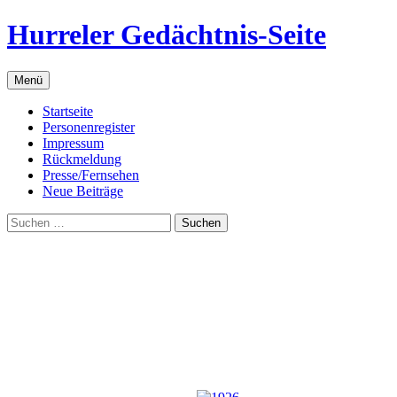
Zum
Hurreler Gedächtnis-Seite
Inhalt
springen
Menü
Startseite
Personenregister
Impressum
Rückmeldung
Presse/Fernsehen
Neue Beiträge
Suchen
nach: