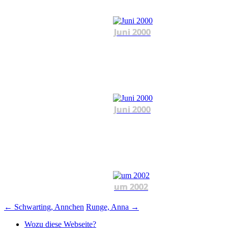
Juni 2000
Juni 2000
um 2002
Beitragsnavigation
←
Schwarting, Annchen
Runge, Anna
→
Wozu diese Webseite?