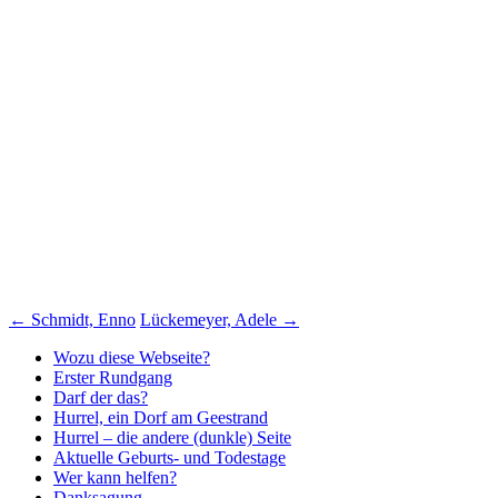
Beitragsnavigation
←
Schmidt, Enno
Lückemeyer, Adele
→
Wozu diese Webseite?
Erster Rundgang
Darf der das?
Hurrel, ein Dorf am Geestrand
Hurrel – die andere (dunkle) Seite
Aktuelle Geburts- und Todestage
Wer kann helfen?
Danksagung