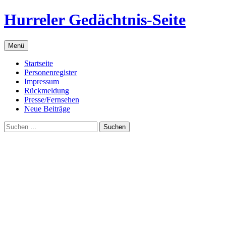
Zum
Hurreler Gedächtnis-Seite
Inhalt
springen
Menü
Startseite
Personenregister
Impressum
Rückmeldung
Presse/Fernsehen
Neue Beiträge
Suchen
nach: