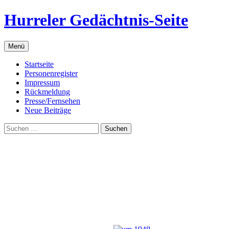
Zum
Hurreler Gedächtnis-Seite
Inhalt
springen
Menü
Startseite
Personenregister
Impressum
Rückmeldung
Presse/Fernsehen
Neue Beiträge
Suchen
nach: