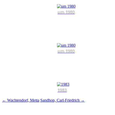
um 1980
um 1980
1983
Beitragsnavigation
←
Wachtendorf, Metta
Sandhop, Carl-Friedrich
→