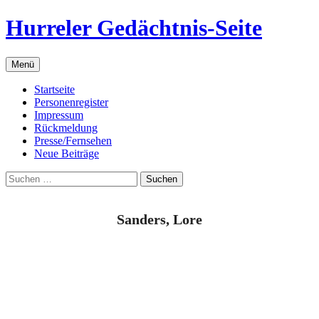
Zum
Hurreler Gedächtnis-Seite
Inhalt
springen
Menü
Startseite
Personenregister
Impressum
Rückmeldung
Presse/Fernsehen
Neue Beiträge
Suchen
nach:
Sanders, Lore