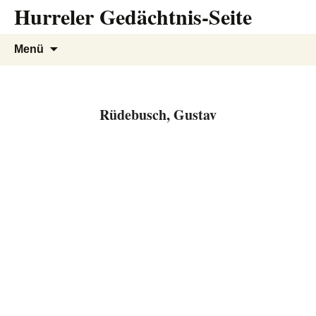
Hurreler Gedächtnis-Seite
Zum
Inhalt
springen
Suchen
Menü
nach:
Rüdebusch, Gustav