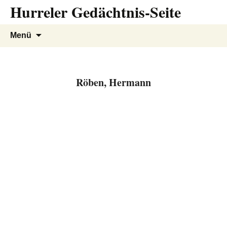
Hurreler Gedächtnis-Seite
Zum
Inhalt
springen
Suchen
Menü
nach:
Röben, Hermann