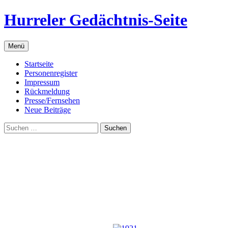
Zum
Hurreler Gedächtnis-Seite
Inhalt
springen
Menü
Startseite
Personenregister
Impressum
Rückmeldung
Presse/Fernsehen
Neue Beiträge
Suchen
nach: