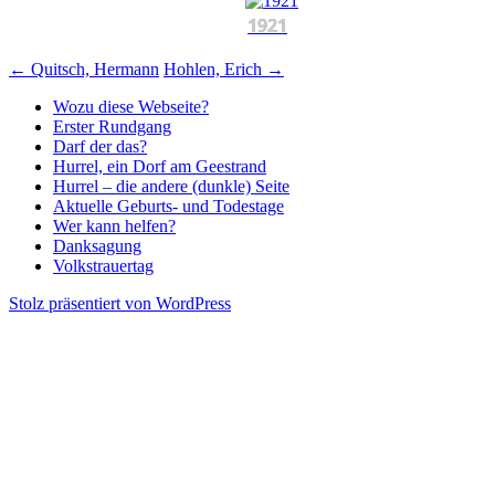
1921
Beitragsnavigation
←
Quitsch, Hermann
Hohlen, Erich
→
Wozu diese Webseite?
Erster Rundgang
Darf der das?
Hurrel, ein Dorf am Geestrand
Hurrel – die andere (dunkle) Seite
Aktuelle Geburts- und Todestage
Wer kann helfen?
Danksagung
Volkstrauertag
Stolz präsentiert von WordPress