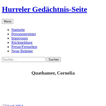
Zum
Hurreler Gedächtnis-Seite
Inhalt
springen
Menü
Startseite
Personenregister
Impressum
Rückmeldung
Presse/Fernsehen
Neue Beiträge
Suchen
nach:
Quathamer, Cornelia