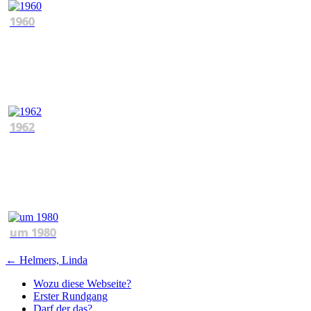
1960
1962
um 1980
Beitragsnavigation
←
Helmers, Linda
Wozu diese Webseite?
Erster Rundgang
Darf der das?