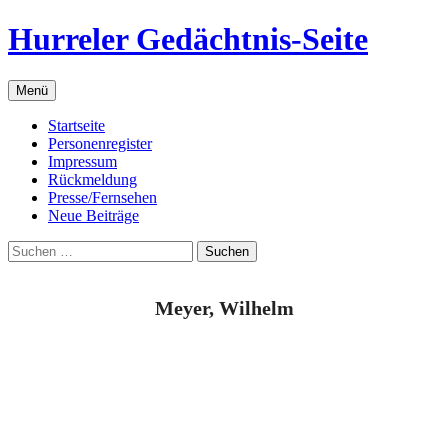
Zum
Hurreler Gedächtnis-Seite
Inhalt
springen
Menü
Startseite
Personenregister
Impressum
Rückmeldung
Presse/Fernsehen
Neue Beiträge
Suchen
nach:
Meyer, Wilhelm